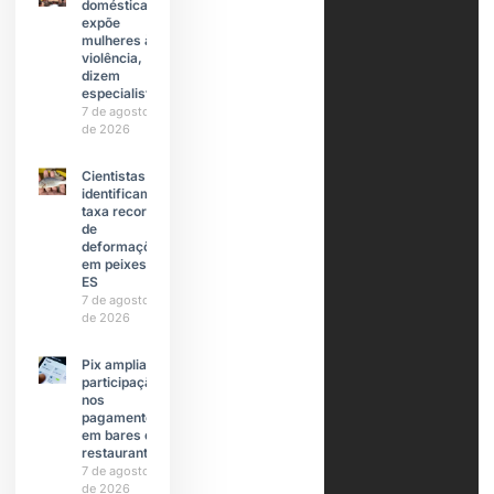
doméstica
expõe
mulheres à
violência,
dizem
especialistas
7 de agosto
de 2026
Cientistas
identificam
taxa recorde
de
deformações
em peixes do
ES
7 de agosto
de 2026
Pix amplia
participação
nos
pagamentos
em bares e
restaurantes
7 de agosto
de 2026