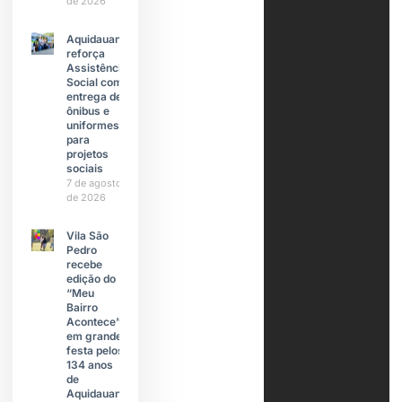
de 2026
Aquidauana
reforça
Assistência
Social com
entrega de
ônibus e
uniformes
para
projetos
sociais
7 de agosto
de 2026
Vila São
Pedro
recebe
edição do
“Meu
Bairro
Acontece”
em grande
festa pelos
134 anos
de
Aquidauana