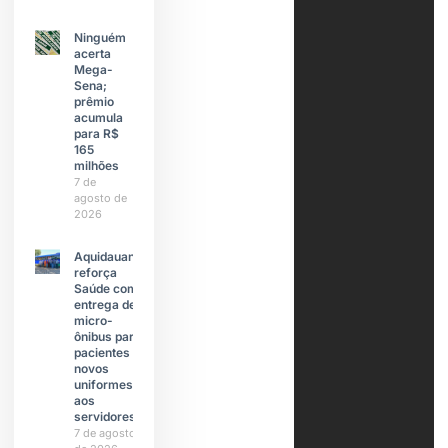
Ninguém
acerta
Mega-
Sena;
prêmio
acumula
para R$
165
milhões
7 de
agosto de
2026
Aquidauana
reforça
Saúde com
entrega de
micro-
ônibus para
pacientes e
novos
uniformes
aos
servidores
7 de agosto