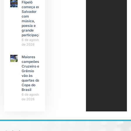
Flipelô
começa em
Salvador
com
música,
poesia e
grande
participação
6 de agosto
de 2026
Maiores
campeões,
Cruzeiro e
Grêmio
vão às
quartas da
Copa do
Brasil
6 de agosto
de 2026