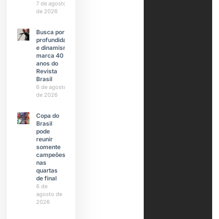
7 de agosto
de 2026
Busca por
profundidade
e dinamismo
marca 40
anos do
Revista
Brasil
6 de agosto
de 2026
Copa do
Brasil
pode
reunir
somente
campeões
nas
quartas
de final
6 de
agosto de
2026