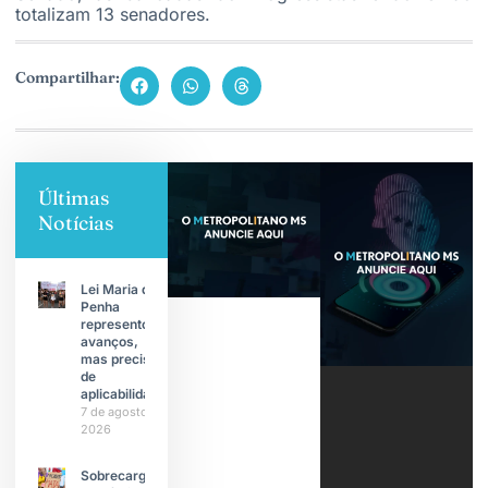
totalizam 13 senadores.
Compartilhar:
Últimas
Notícias
Lei Maria da
Penha
representou
avanços,
mas precisa
de
aplicabilidade
7 de agosto de
2026
Sobrecarga