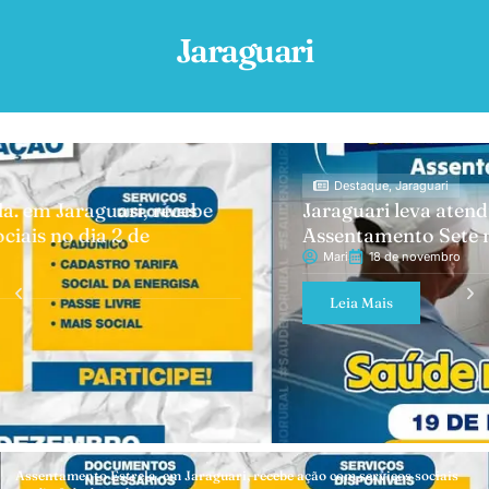
Jaraguari
Destaque
,
Jaraguari
Jaraguari leva atendimento médico ao
Assentamento Sete no próximo dia 19
Mari
18 de novembro
Leia Mais
Assentamento Estrela. em Jaraguari, recebe ação com serviços sociais