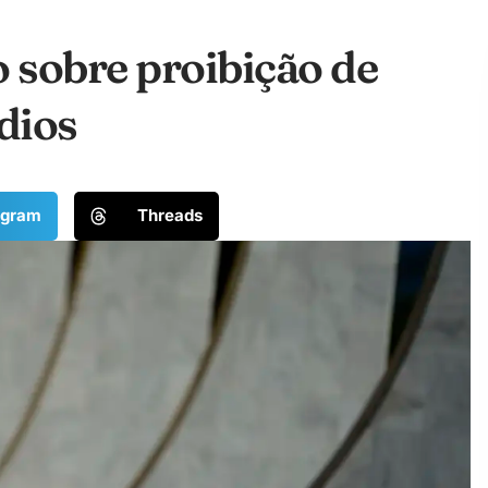
 sobre proibição de
dios
egram
Threads