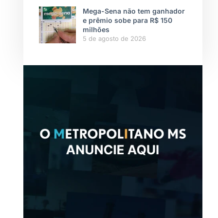
Mega-Sena não tem ganhador
e prêmio sobe para R$ 150
milhões
5 de agosto de 2026