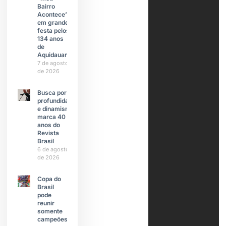
Bairro
Acontece”
em grande
festa pelos
134 anos
de
Aquidauana
7 de agosto
de 2026
Busca por
profundidade
e dinamismo
marca 40
anos do
Revista
Brasil
6 de agosto
de 2026
Copa do
Brasil
pode
reunir
somente
campeões