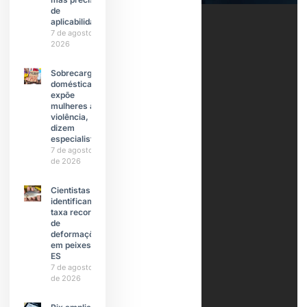
de
aplicabilidade
7 de agosto de
2026
Sobrecarga
doméstica
expõe
mulheres à
violência,
dizem
especialistas
7 de agosto
de 2026
Cientistas
identificam
taxa recorde
de
deformações
em peixes do
ES
7 de agosto
de 2026