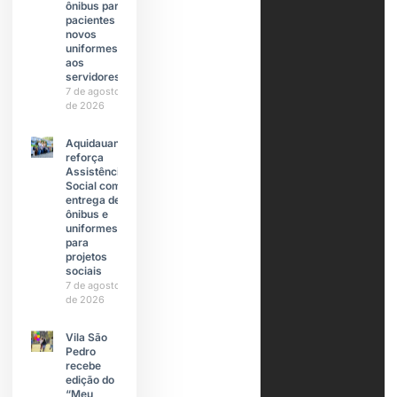
ônibus para
pacientes e
novos
uniformes
aos
servidores
7 de agosto
de 2026
Aquidauana
reforça
Assistência
Social com
entrega de
ônibus e
uniformes
para
projetos
sociais
7 de agosto
de 2026
Vila São
Pedro
recebe
edição do
“Meu