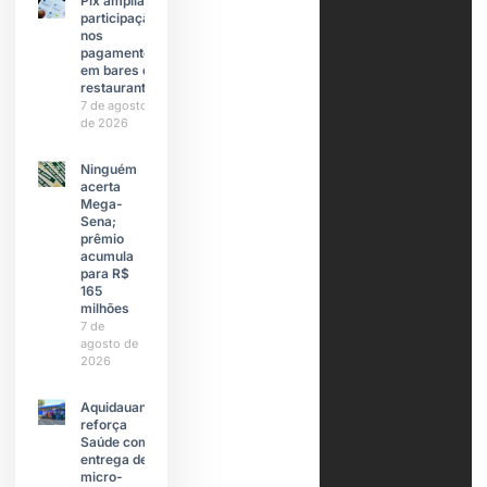
Pix amplia
participação
nos
pagamentos
em bares e
restaurantes
7 de agosto
de 2026
Ninguém
acerta
Mega-
Sena;
prêmio
acumula
para R$
165
milhões
7 de
agosto de
2026
Aquidauana
reforça
Saúde com
entrega de
micro-