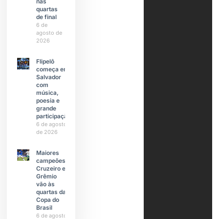
nas
quartas
de final
6 de
agosto de
2026
Flipelô
começa em
Salvador
com
música,
poesia e
grande
participação
6 de agosto
de 2026
Maiores
campeões,
Cruzeiro e
Grêmio
vão às
quartas da
Copa do
Brasil
6 de agosto