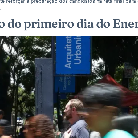
ete reforçar a preparação dos candidatos na reta final pa
…]
to do primeiro dia do En