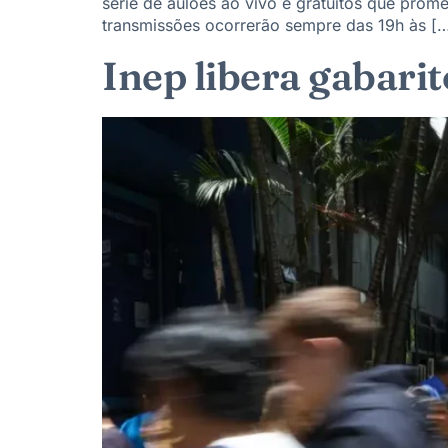
série de aulões ao vivo e gratuitos que prom
transmissões ocorrerão sempre das 19h às [
Inep libera gabari