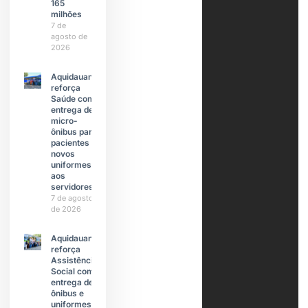
165
milhões
7 de
agosto de
2026
Aquidauana
reforça
Saúde com
entrega de
micro-
ônibus para
pacientes e
novos
uniformes
aos
servidores
7 de agosto
de 2026
Aquidauana
reforça
Assistência
Social com
entrega de
ônibus e
uniformes