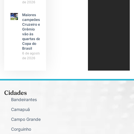
de 2026
Maiores
campeões,
Cruzeiro e
Grêmio
vão às
quartas da
Copa do
Brasil
6 de agosto
de 2026
Cidades
Bandeirantes
Camapuã
Campo Grande
Corguinho