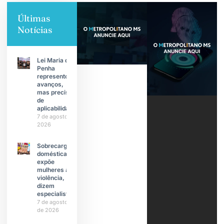
Últimas
Notícias
Lei Maria da
Penha
representou
avanços,
mas precisa
de
aplicabilidade
7 de agosto de
2026
Sobrecarga
doméstica
expõe
mulheres à
violência,
dizem
especialistas
7 de agosto
de 2026