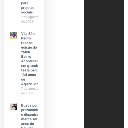
para
projetos
sociais
7 de agosto
de 2026
Vila São
Pedro
recebe
edição do
“Meu
Bairro
Acontece”
em grande
festa pelos
134 anos
de
Aquidauana
7 de agosto
de 2026
Busca por
profundidade
e dinamismo
marca 40
anos do