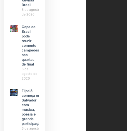
Revista
Brasil
6 de agosto
de 2026
Copa do
Brasil
pode
reunir
somente
campeões
nas
quartas
de final
6 de
agosto de
2026
Flipelô
começa em
Salvador
com
música,
poesia e
grande
participação
6 de agosto