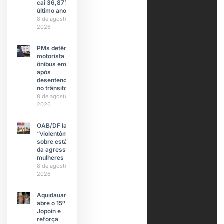
cai 36,87% no
último ano
8 de agosto de
2026
PMs detêm
motorista de
ônibus em SP
após
desentendimento
no trânsito
8 de agosto de
2026
OAB/DF lança
“violentômetro”
sobre estágios
da agressão a
mulheres
8 de agosto de
2026
Aquidauana
abre o 15º
Jopoin e
reforça