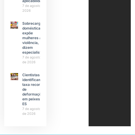
aplicabilidade
7 de agosto de
2026
Sobrecarga
doméstica
expõe
mulheres à
violência,
dizem
especialistas
7 de agosto
de 2026
Cientistas
identificam
taxa recorde
de
deformações
em peixes do
ES
7 de agosto
de 2026