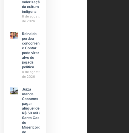
valorização
da cultura
indígena
8 de agosto
de 2026
Reinaldo
perdeu
concorrente
e Contar
pode virar
alvo de
jogada
política
8 de agosto
de 2026
Juíza
manda
Cassems
pagar
aluguel de
R$ 50 mil à
Santa Casa
de
Misericórdia
de