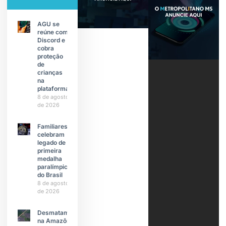
AGU se
reúne com
Discord e
cobra
proteção
de
crianças
na
plataforma
8 de agosto
de 2026
Familiares
celebram
legado de
primeira
medalha
paralímpica
do Brasil
8 de agosto
de 2026
Desmatamento
na Amazônia