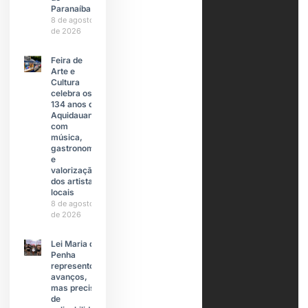
Paranaíba
8 de agosto
de 2026
Feira de
Arte e
Cultura
celebra os
134 anos de
Aquidauana
com
música,
gastronomia
e
valorização
dos artistas
locais
8 de agosto
de 2026
Lei Maria da
Penha
representou
avanços,
mas precisa
de