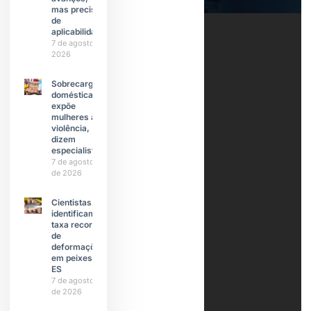
mas precisa
de
aplicabilidade
7 de agosto de
2026
Sobrecarga
doméstica
expõe
mulheres à
violência,
dizem
especialistas
7 de agosto
de 2026
Cientistas
identificam
taxa recorde
de
deformações
em peixes do
ES
7 de agosto
de 2026