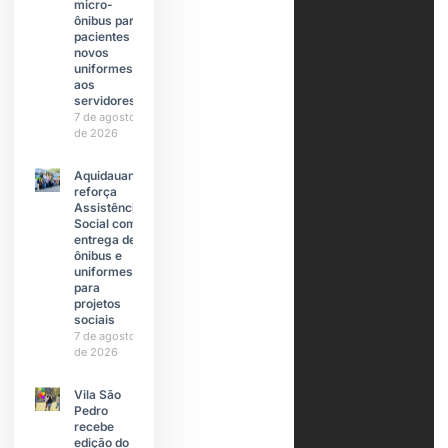
micro-
ônibus para
pacientes e
novos
uniformes
aos
servidores
7 de agosto
de 2026
Aquidauana
reforça
Assistência
Social com
entrega de
ônibus e
uniformes
para
projetos
sociais
7 de agosto
de 2026
Vila São
Pedro
recebe
edição do