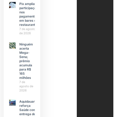
Pix amplia
participação
nos
pagamentos
em bares e
restaurantes
7 de agosto
de 2026
Ninguém
acerta
Mega-
Sena;
prêmio
acumula
para R$
165
milhões
7 de
agosto de
2026
Aquidauana
reforça
Saúde com
entrega de