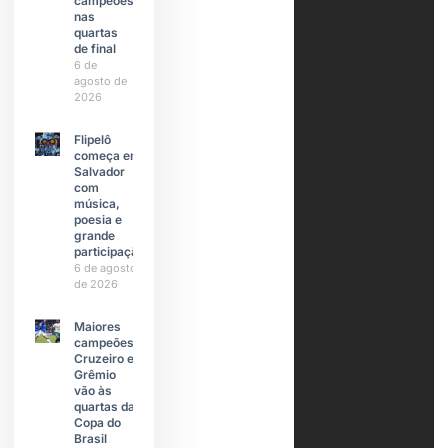
campeões
nas
quartas
de final
6 de
agosto de
2026
Flipelô
começa em
Salvador
com
música,
poesia e
grande
participação
6 de agosto
de 2026
Maiores
campeões,
Cruzeiro e
Grêmio
vão às
quartas da
Copa do
Brasil