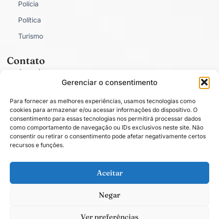
Polícia
Política
Turismo
Contato
Anunciar
Gerenciar o consentimento
Fale Conosco
Para fornecer as melhores experiências, usamos tecnologias como
Política de Privacidade
cookies para armazenar e/ou acessar informações do dispositivo. O
consentimento para essas tecnologias nos permitirá processar dados
como comportamento de navegação ou IDs exclusivos neste site. Não
consentir ou retirar o consentimento pode afetar negativamente certos
recursos e funções.
Conectado com você.
Aceitar
Negar
Todos os direitos estão reservados. O conteúdo publicado em blogs, colunas
ou artigos é de total responsabilidade de seus respectivos autores. © 2025
Ver preferências