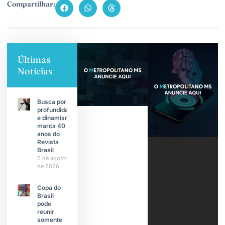
Compartilhar:
Últimas
Notícias
Busca por
profundidade
e dinamismo
marca 40
anos do
Revista
Brasil
6 de agosto
de 2026
Copa do
Brasil
pode
reunir
somente