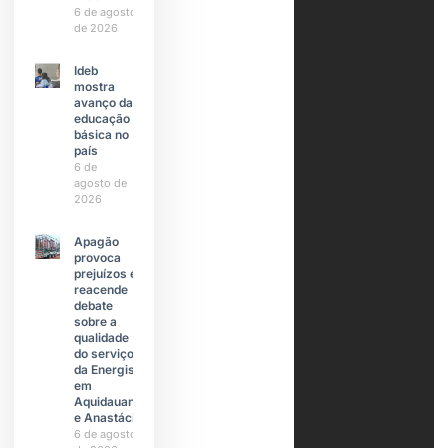
6 de agosto
de 2026
Ideb
mostra
avanço da
educação
básica no
país
6 de
agosto de
2026
Apagão
provoca
prejuízos e
reacende
debate
sobre a
qualidade
do serviço
da Energisa
em
Aquidauana
e Anastácio
6 de agosto