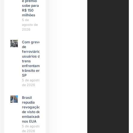
e prêmio
sobe para
R$ 150
milhões
5 de
agosto de
2026
Com greve
de
ferroviários,
usuários de
trens
enfrentam
trânsito em
SP
5 de agosto
de 2026
Brasil
repudia
revogação
de visto de
embaixadora
nos EUA
5 de agosto
de 2026