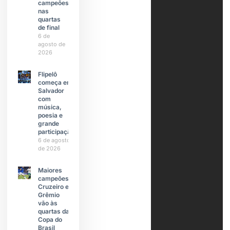
campeões
nas
quartas
de final
6 de
agosto de
2026
Flipelô
começa em
Salvador
com
música,
poesia e
grande
participação
6 de agosto
de 2026
Maiores
campeões,
Cruzeiro e
Grêmio
vão às
quartas da
Copa do
Brasil