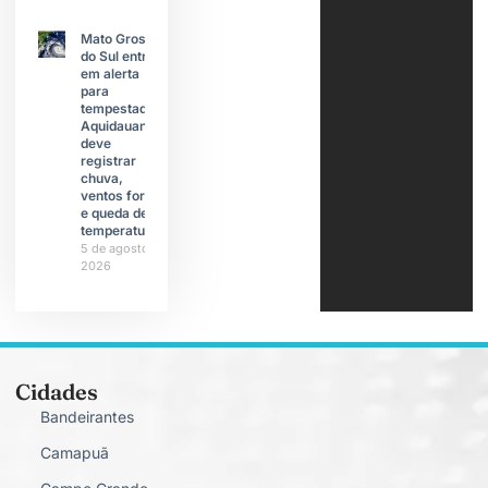
Mato Grosso
do Sul entra
em alerta
para
tempestades;
Aquidauana
deve
registrar
chuva,
ventos fortes
e queda de
temperatura
5 de agosto de
2026
Cidades
Bandeirantes
Camapuã