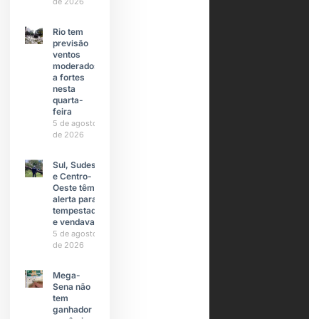
de 2026
Rio tem
previsão
ventos
moderados
a fortes
nesta
quarta-
feira
5 de agosto
de 2026
Sul, Sudeste
e Centro-
Oeste têm
alerta para
tempestades
e vendavais
5 de agosto
de 2026
Mega-
Sena não
tem
ganhador