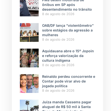
ônibus em SP após
desentendimento no trânsito
8 de agosto de 2026
OAB/DF lança “violentômetro”
sobre estágios da agressão a
mulheres
8 de agosto de 2026
Aquidauana abre o 15º Jopoin
e reforça valorização da
cultura indígena
8 de agosto de 2026
Reinaldo perdeu concorrente e
Contar pode virar alvo de
jogada política
8 de agosto de 2026
Juíza manda Cassems pagar
aluguel de R$ 50 mil à Santa