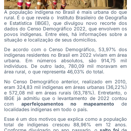
A população indígena no Brasil é mais urbana do que
rural. É o que revela o Instituto Brasileiro de Geografia
e Estatística (IBGE), que divulgou novo recorte dos
dados do Censo Demográfico 2022, que envolvem os
povos indígenas. Entre eles, há informações sobre a
situação e localização de seus domicílios.
De acordo com o Censo Demográfico, 53,97% dos
indígenas residentes no Brasil em 2022 viviam em área
urbana. Em números absolutos, são 914,75 mil
indivíduos. De outro lado, 780,09 mil moravam em
área rural, o que representa 46,03% do total.
No Censo Demográfico anterior, realizado em 2010,
eram 324,83 mil indígenas em áreas urbanas (36,22%)
e 572,08 mil em áreas rurais (63,78%). Entretanto, o
IBGE já admitiu que o levantamento de 2022 contou
com
aperfeiçoamentos no mapeamento
de
localidades indígenas em todo o país.
Esse é um dos motivos que explica como a população
total de indígenas cresceu 88,96% em 12 anos.
Conforme divulgado no ano passado, o
salto foi
de