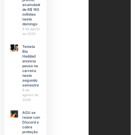
acumulado
de R$ 165
milhões
neste
domingo
9 de agosto
de 2026
Tenista
Bia
Haddad
anuncia
pausa na
carreira
neste
segundo
semestre
9 de
agosto de
2026
AGU se
reúne com
Discord e
cobra
proteção