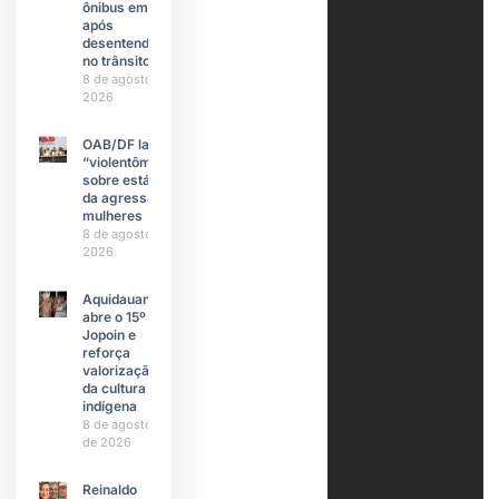
ônibus em SP
após
desentendimento
no trânsito
8 de agosto de
2026
OAB/DF lança
“violentômetro”
sobre estágios
da agressão a
mulheres
8 de agosto de
2026
Aquidauana
abre o 15º
Jopoin e
reforça
valorização
da cultura
indígena
8 de agosto
de 2026
Reinaldo