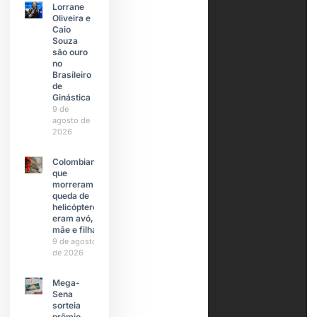
Lorrane
Oliveira e
Caio
Souza
são ouro
no
Brasileiro
de
Ginástica
9 de
agosto de
2026
Colombianas
que
morreram na
queda de
helicóptero
eram avó,
mãe e filha
9 de agosto
de 2026
Mega-
Sena
sorteia
prêmio