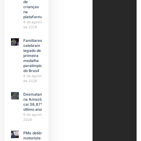
de
crianças
na
plataforma
8 de agosto
de 2026
Familiares
celebram
legado de
primeira
medalha
paralímpica
do Brasil
8 de agosto
de 2026
Desmatamento
na Amazônia
cai 36,87% no
último ano
8 de agosto de
2026
PMs detêm
motorista de