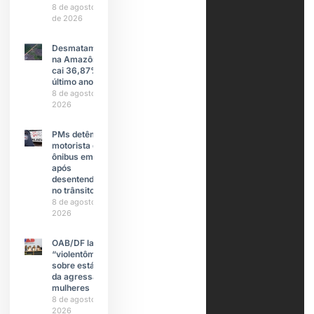
8 de agosto
de 2026
Desmatamento
na Amazônia
cai 36,87% no
último ano
8 de agosto de
2026
PMs detêm
motorista de
ônibus em SP
após
desentendimento
no trânsito
8 de agosto de
2026
OAB/DF lança
“violentômetro”
sobre estágios
da agressão a
mulheres
8 de agosto de
2026