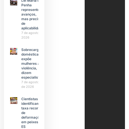
Lei Maria da
Penha
representou
avanços,
mas precisa
de
aplicabilidade
7 de agosto de
2026
Sobrecarga
doméstica
expõe
mulheres à
violência,
dizem
especialistas
7 de agosto
de 2026
Cientistas
identificam
taxa recorde
de
deformações
em peixes do
ES