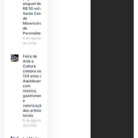
aluguel de
R$ 50 mil à
Santa Casa
de
Misericórdia
de
Paranaíba
8 de agosto
de 2026
Feira de
Arte e
Cultura
celebra os
134 anos de
Aquidauana
com
música,
gastronomia
e
valorização
dos artistas
locais
8 de agosto
de 2026