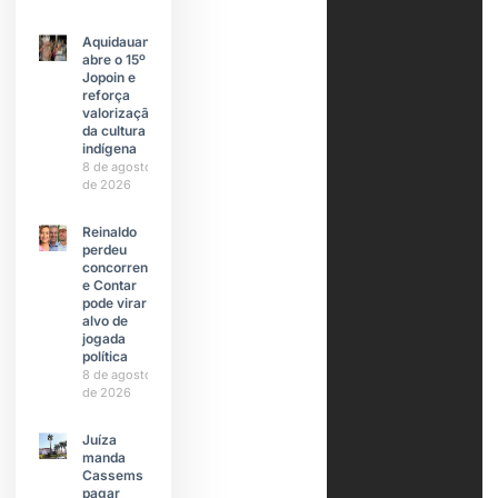
Aquidauana
abre o 15º
Jopoin e
reforça
valorização
da cultura
indígena
8 de agosto
de 2026
Reinaldo
perdeu
concorrente
e Contar
pode virar
alvo de
jogada
política
8 de agosto
de 2026
Juíza
manda
Cassems
pagar