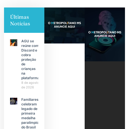
Últimas
Notícias
AGU se
reúne com
Discord e
cobra
proteção
de
crianças
na
plataforma
8 de agosto
de 2026
Familiares
celebram
legado de
primeira
medalha
paralímpica
do Brasil