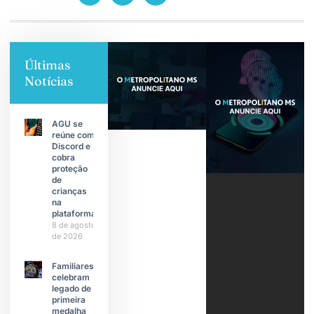
Últimas
Notícias
AGU se
reúne com
Discord e
cobra
proteção
de
crianças
na
plataforma
8 de agosto
de 2026
Familiares
celebram
legado de
primeira
medalha