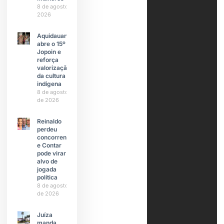
8 de agosto de
2026
Aquidauana
abre o 15º
Jopoin e
reforça
valorização
da cultura
indígena
8 de agosto
de 2026
Reinaldo
perdeu
concorrente
e Contar
pode virar
alvo de
jogada
política
8 de agosto
de 2026
Juíza
manda