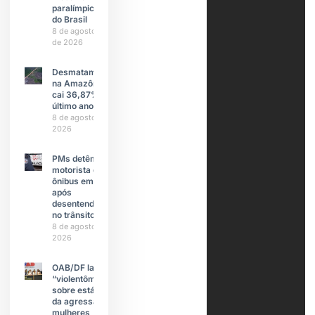
paralímpica
do Brasil
8 de agosto
de 2026
Desmatamento
na Amazônia
cai 36,87% no
último ano
8 de agosto de
2026
PMs detêm
motorista de
ônibus em SP
após
desentendimento
no trânsito
8 de agosto de
2026
OAB/DF lança
“violentômetro”
sobre estágios
da agressão a
mulheres