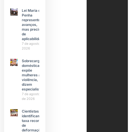
Lei Maria da
Penha
representou
avanços,
mas precisa
de
aplicabilidade
7 de agosto de
2026
Sobrecarga
doméstica
expõe
mulheres à
violência,
dizem
especialistas
7 de agosto
de 2026
Cientistas
identificam
taxa recorde
de
deformações