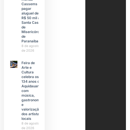
Cassems
pagar
aluguel de
R$ 50 mil à
Santa Casa
de
Misericórdia
de
Paranaíba
8 de agosto
de 2026
Feira de
Arte e
Cultura
celebra os
134 anos de
Aquidauana
com
música,
gastronomia
e
valorização
dos artistas
locais
8 de agosto
de 2026