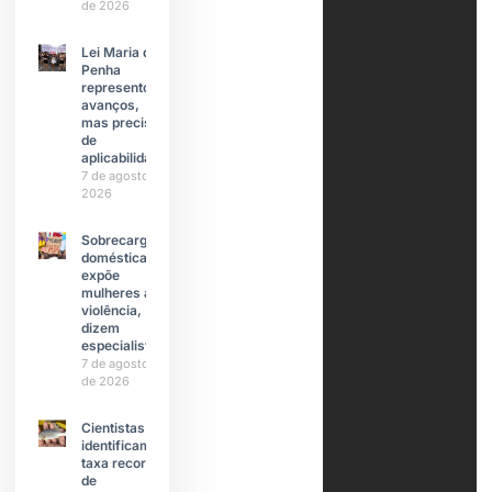
de 2026
Lei Maria da
Penha
representou
avanços,
mas precisa
de
aplicabilidade
7 de agosto de
2026
Sobrecarga
doméstica
expõe
mulheres à
violência,
dizem
especialistas
7 de agosto
de 2026
Cientistas
identificam
taxa recorde
de