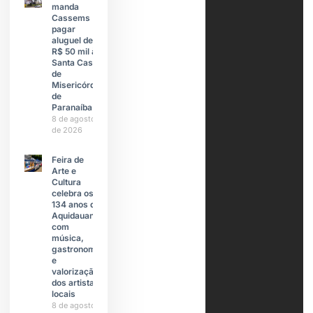
manda
Cassems
pagar
aluguel de
R$ 50 mil à
Santa Casa
de
Misericórdia
de
Paranaíba
8 de agosto
de 2026
Feira de
Arte e
Cultura
celebra os
134 anos de
Aquidauana
com
música,
gastronomia
e
valorização
dos artistas
locais
8 de agosto