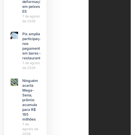
deformações
em peixes do
ES
7 de agosto
de 2026
Pix amplia
participação
nos
pagamentos
em bares e
restaurantes
7 de agosto
de 2026
Ninguém
acerta
Mega-
Sena;
prêmio
acumula
para R$
165
milhões
7 de
agosto de
2026