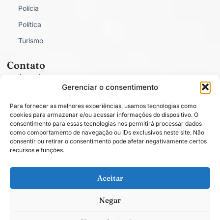
Polícia
Política
Turismo
Contato
Anunciar
Gerenciar o consentimento
Fale Conosco
Para fornecer as melhores experiências, usamos tecnologias como
Política de Privacidade
cookies para armazenar e/ou acessar informações do dispositivo. O
consentimento para essas tecnologias nos permitirá processar dados
como comportamento de navegação ou IDs exclusivos neste site. Não
consentir ou retirar o consentimento pode afetar negativamente certos
recursos e funções.
Conectado com você.
Aceitar
Negar
Todos os direitos estão reservados. O conteúdo publicado em blogs, colunas
ou artigos é de total responsabilidade de seus respectivos autores. © 2025