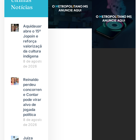
Notícias
Aquidauana
abre o 15º
Jopoin e
reforça
valorização
da cultura
indígena
8 de agosto
de 2026
Reinaldo
perdeu
concorrente
e Contar
pode virar
alvo de
jogada
política
8 de agosto
de 2026
Juíza