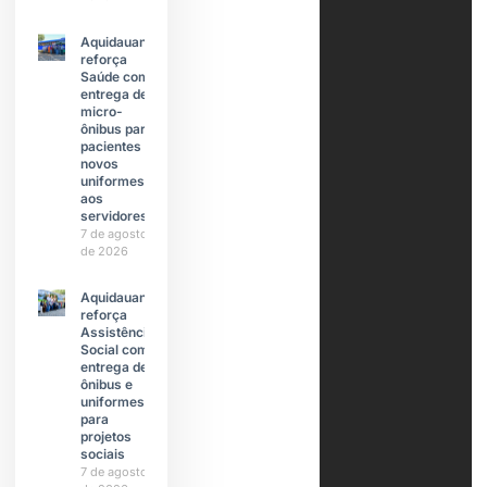
Aquidauana
reforça
Saúde com
entrega de
micro-
ônibus para
pacientes e
novos
uniformes
aos
servidores
7 de agosto
de 2026
Aquidauana
reforça
Assistência
Social com
entrega de
ônibus e
uniformes
para
projetos
sociais
7 de agosto