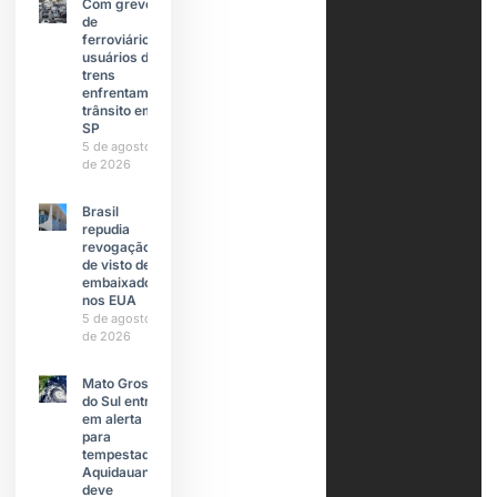
Com greve
de
ferroviários,
usuários de
trens
enfrentam
trânsito em
SP
5 de agosto
de 2026
Brasil
repudia
revogação
de visto de
embaixadora
nos EUA
5 de agosto
de 2026
Mato Grosso
do Sul entra
em alerta
para
tempestades;
Aquidauana
deve