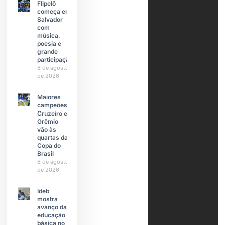
Flipelô
começa em
Salvador
com
música,
poesia e
grande
participação
6 de agosto
de 2026
Maiores
campeões,
Cruzeiro e
Grêmio
vão às
quartas da
Copa do
Brasil
6 de agosto
de 2026
Ideb
mostra
avanço da
educação
básica no