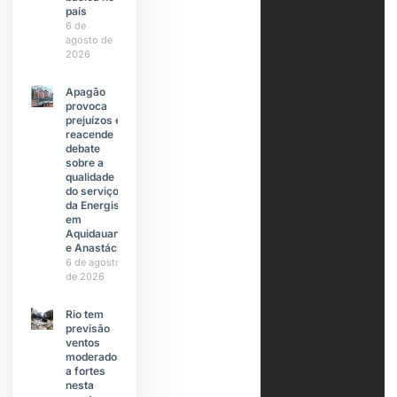
país
6 de
agosto de
2026
Apagão
provoca
prejuízos e
reacende
debate
sobre a
qualidade
do serviço
da Energisa
em
Aquidauana
e Anastácio
6 de agosto
de 2026
Rio tem
previsão
ventos
moderados
a fortes
nesta