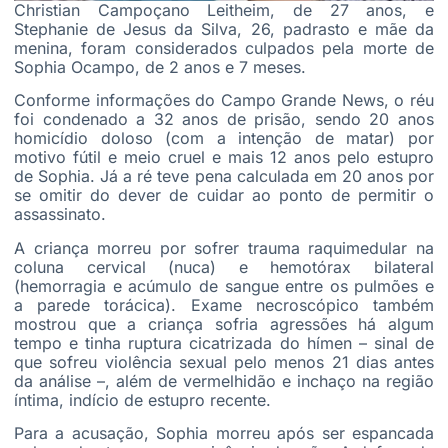
Christian Campoçano Leitheim, de 27 anos, e
Stephanie de Jesus da Silva, 26, padrasto e mãe da
menina, foram considerados culpados pela morte de
Sophia Ocampo, de 2 anos e 7 meses.
Conforme informações do Campo Grande News, o réu
foi condenado a 32 anos de prisão, sendo 20 anos
homicídio doloso (com a intenção de matar) por
motivo fútil e meio cruel e mais 12 anos pelo estupro
de Sophia. Já a ré teve pena calculada em 20 anos por
se omitir do dever de cuidar ao ponto de permitir o
assassinato.
A criança morreu por sofrer trauma raquimedular na
coluna cervical (nuca) e hemotórax bilateral
(hemorragia e acúmulo de sangue entre os pulmões e
a parede torácica). Exame necroscópico também
mostrou que a criança sofria agressões há algum
tempo e tinha ruptura cicatrizada do hímen – sinal de
que sofreu violência sexual pelo menos 21 dias antes
da análise –, além de vermelhidão e inchaço na região
íntima, indício de estupro recente.
Para a acusação, Sophia morreu após ser espancada