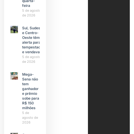
quarta-
feira
5 de agosto
de 2026
Sul, Sudeste
e Centro-
Oeste têm
alerta para
tempestades
e vendavais
5 de agosto
de 2026
Mega-
Sena não
tem
ganhador
e prêmio
sobe para
R$ 150
milhões
5 de
agosto de
2026