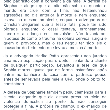
pelo padrasto com a conivência da mãe. A defesa de
Stephanie alegou que a mãe não sabia o quanto o
marido era cruel com a filha, não testemunhou
agressões no dia anterior à morte e nem enquanto
estava no mesmo ambiente, enquanto advogados de
Christian alegaram que a lesão fatal pode ter sido
piorada enquanto o casal tentava, erroneamente,
socorrer a criança em convulsão. Não levantaram
hipótese de como o trauma na coluna cervical surgiu e
quem o provocou, mas o réu negou ter sido ele o
causador do ferimento que levou a menina à morte.
Já a advogada Herika Ratto apresentou aos jurados
uma nova explicação para o óbito, isentando a cliente
de qualquer participação. Levantou a tese de que
Sophia morreu quase que de forma instantânea após
entrar no banheiro de casa com o padrasto pouco
antes de ser levada pela mãe à UPA, onde o óbito foi
constatado.
A defesa de Stephanie também pediu clemência para a
cliente, alegando que ela estava presa no ciclo da
violência doméstica ao ponto de não conseguir
proteger a filha. A própria ré chamou o ex-marido de