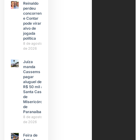
Reinaldo
perdeu
concorrente
e Contar
pode virar
alvo de
jogada
política
8 de agosto
de 2026
Juíza
manda
Cassems
pagar
aluguel de
R$ 50 mil à
Santa Casa
de
Misericórdia
de
Paranaíba
8 de agosto
de 2026
Feira de