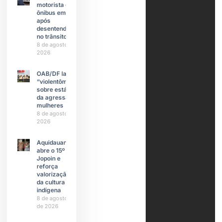
motorista de
ônibus em SP
após
desentendimento
no trânsito
8 de agosto de
2026
OAB/DF lança
“violentômetro”
sobre estágios
da agressão a
mulheres
8 de agosto de
2026
Aquidauana
abre o 15º
Jopoin e
reforça
valorização
da cultura
indígena
8 de agosto
de 2026