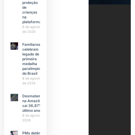
proteção
de
crianças
na
plataforma
8 de agosto
de 2026
Familiares
celebram
legado de
primeira
medalha
paralímpica
do Brasil
8 de agosto
de 2026
Desmatamento
na Amazônia
cai 36,87% no
último ano
8 de agosto de
2026
PMs detêm