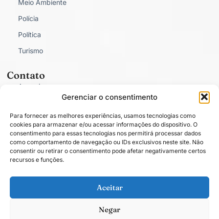
Meio Ambiente
Polícia
Política
Turismo
Contato
Anunciar
Gerenciar o consentimento
Fale Conosco
Para fornecer as melhores experiências, usamos tecnologias como
Política de Privacidade
cookies para armazenar e/ou acessar informações do dispositivo. O
consentimento para essas tecnologias nos permitirá processar dados
como comportamento de navegação ou IDs exclusivos neste site. Não
consentir ou retirar o consentimento pode afetar negativamente certos
recursos e funções.
Conectado com você.
Aceitar
Negar
Todos os direitos estão reservados. O conteúdo publicado em blogs, colunas
ou artigos é de total responsabilidade de seus respectivos autores. © 2025