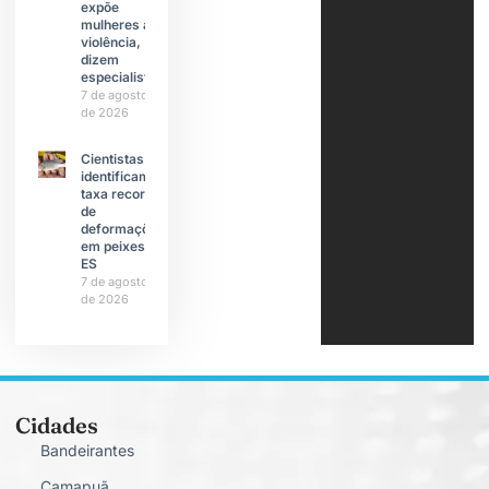
expõe
mulheres à
violência,
dizem
especialistas
7 de agosto
de 2026
Cientistas
identificam
taxa recorde
de
deformações
em peixes do
ES
7 de agosto
de 2026
Cidades
Bandeirantes
Camapuã