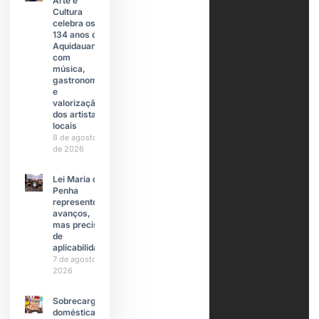
Arte e
Cultura
celebra os
134 anos de
Aquidauana
com
música,
gastronomia
e
valorização
dos artistas
locais
8 de agosto
de 2026
Lei Maria da
Penha
representou
avanços,
mas precisa
de
aplicabilidade
7 de agosto de
2026
Sobrecarga
doméstica