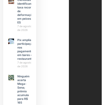
identificam
taxa recorde
de
deformações
em peixes do
ES
7 de agosto
de 2026
Pix amplia
participação
nos
pagamentos
em bares e
restaurantes
7 de agosto
de 2026
Ninguém
acerta
Mega-
Sena;
prêmio
acumula
para R$
165