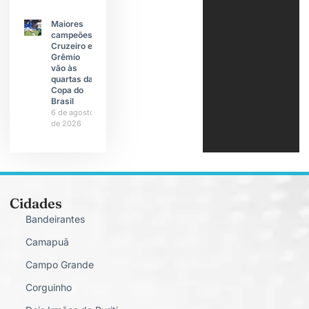
Maiores
campeões,
Cruzeiro e
Grêmio
vão às
quartas da
Copa do
Brasil
6 de agosto
de 2026
Cidades
Bandeirantes
Camapuã
Campo Grande
Corguinho