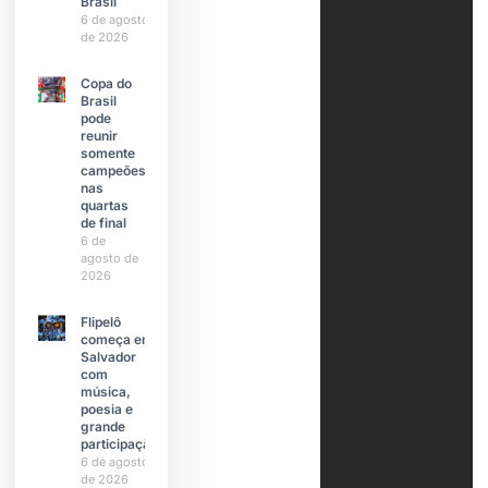
Brasil
6 de agosto
de 2026
Copa do
Brasil
pode
reunir
somente
campeões
nas
quartas
de final
6 de
agosto de
2026
Flipelô
começa em
Salvador
com
música,
poesia e
grande
participação
6 de agosto
de 2026