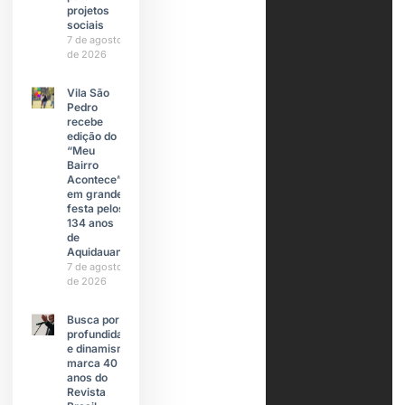
projetos
sociais
7 de agosto
de 2026
Vila São
Pedro
recebe
edição do
“Meu
Bairro
Acontece”
em grande
festa pelos
134 anos
de
Aquidauana
7 de agosto
de 2026
Busca por
profundidade
e dinamismo
marca 40
anos do
Revista