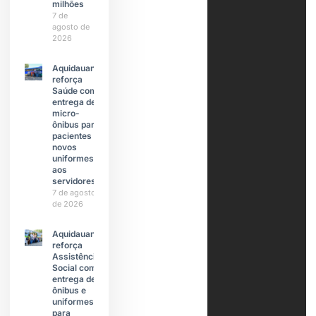
milhões
7 de
agosto de
2026
Aquidauana
reforça
Saúde com
entrega de
micro-
ônibus para
pacientes e
novos
uniformes
aos
servidores
7 de agosto
de 2026
Aquidauana
reforça
Assistência
Social com
entrega de
ônibus e
uniformes
para