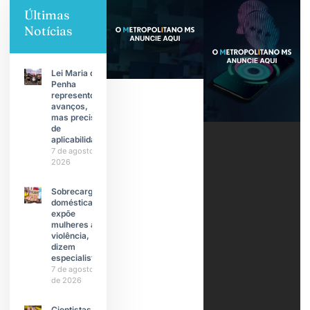
Últimas
Notícias
Lei Maria da
Penha
representou
avanços,
mas precisa
de
aplicabilidade
7 de agosto de
2026
Sobrecarga
doméstica
expõe
mulheres à
violência,
dizem
especialistas
7 de agosto
de 2026
Cientistas