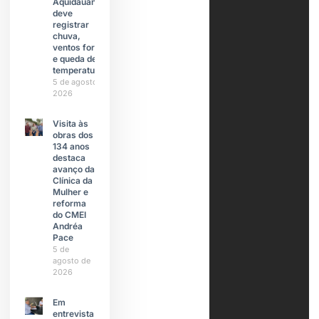
Aquidauana
deve
registrar
chuva,
ventos fortes
e queda de
temperatura
5 de agosto de
2026
Visita às
obras dos
134 anos
destaca
avanço da
Clínica da
Mulher e
reforma
do CMEI
Andréa
Pace
5 de
agosto de
2026
Em
entrevista à