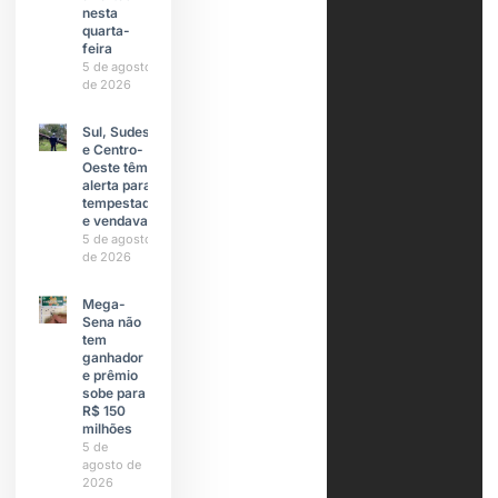
nesta
quarta-
feira
5 de agosto
de 2026
Sul, Sudeste
e Centro-
Oeste têm
alerta para
tempestades
e vendavais
5 de agosto
de 2026
Mega-
Sena não
tem
ganhador
e prêmio
sobe para
R$ 150
milhões
5 de
agosto de
2026