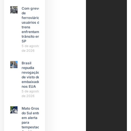
Com greve
de
ferroviários,
usuários de
trens
enfrentam
trânsito em
SP
5 de agosto
de 2026
Brasil
repudia
revogação
de visto de
embaixadora
nos EUA
5 de agosto
de 2026
Mato Grosso
do Sul entra
em alerta
para
tempestades;