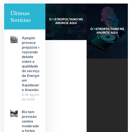
Últimas
Notícias
Apagão
provoca
prejuízos e
reacende
debate
sobre a
qualidade
do serviço
da Energisa
em
Aquidauana
e Anastácio
6 de agosto
de 2026
Rio tem
previsão
ventos
moderados
a fortes