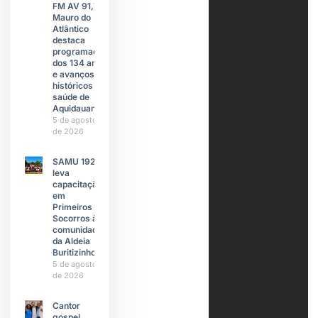
FM AV 91,7,
Mauro do
Atlântico
destaca
programação
dos 134 anos
e avanços
históricos na
saúde de
Aquidauana
5 de agosto
de 2026
SAMU 192
leva
capacitação
em
Primeiros
Socorros à
comunidade
da Aldeia
Buritizinho
5 de agosto
de 2026
Cantor
gospel