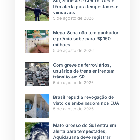
Sul, Sudeste e Centro-Oeste
têm alerta para tempestades e
vendavais
5 de agosto de 2026
Mega-Sena não tem ganhador
e prêmio sobe para R$ 150
milhões
5 de agosto de 2026
Com greve de ferroviários,
usuários de trens enfrentam
trânsito em SP
5 de agosto de 2026
Brasil repudia revogação de
visto de embaixadora nos EUA
5 de agosto de 2026
Mato Grosso do Sul entra em
alerta para tempestades;
Aquidauana deve registrar