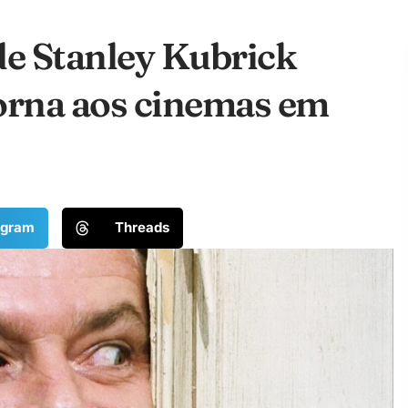
de Stanley Kubrick
torna aos cinemas em
egram
Threads