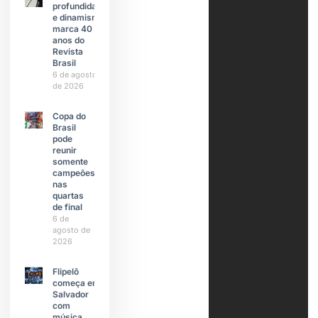
profundidade
e dinamismo
marca 40
anos do
Revista
Brasil
6 de agosto
de 2026
Copa do
Brasil
pode
reunir
somente
campeões
nas
quartas
de final
6 de
agosto de
2026
Flipelô
começa em
Salvador
com
música,