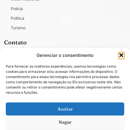
Polícia
Política
Turismo
Contato
Anunciar
Gerenciar o consentimento
Fale Conosco
Para fornecer as melhores experiências, usamos tecnologias como
Política de Privacidade
cookies para armazenar e/ou acessar informações do dispositivo. O
consentimento para essas tecnologias nos permitirá processar dados
como comportamento de navegação ou IDs exclusivos neste site. Não
consentir ou retirar o consentimento pode afetar negativamente certos
recursos e funções.
Conectado com você.
Aceitar
Negar
Todos os direitos estão reservados. O conteúdo publicado em blogs, colunas
ou artigos é de total responsabilidade de seus respectivos autores. © 2025