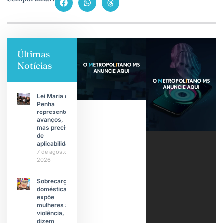
Últimas
Notícias
Lei Maria da
Penha
representou
avanços,
mas precisa
de
aplicabilidade
7 de agosto de
2026
Sobrecarga
doméstica
expõe
mulheres à
violência,
dizem