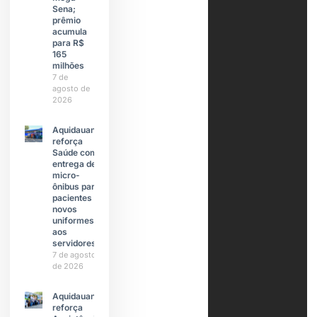
Sena;
prêmio
acumula
para R$
165
milhões
7 de
agosto de
2026
Aquidauana
reforça
Saúde com
entrega de
micro-
ônibus para
pacientes e
novos
uniformes
aos
servidores
7 de agosto
de 2026
Aquidauana
reforça