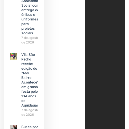
Assistência
Social com
entrega de
ônibus e
uniformes
para
projetos
sociais
7 de agosto
de 2026
Vila São
Pedro
recebe
edição do
“Meu
Bairro
Acontece”
em grande
festa pelos
134 anos
de
Aquidauana
7 de agosto
de 2026
Busca por