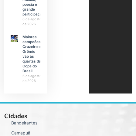
poesia e
grande
participação
6 de agosto
de 2026
Maiores
campeões,
Cruzeiro e
Grêmio
vão às
quartas da
Copa do
Brasil
6 de agosto
de 2026
Cidades
Bandeirantes
Camapuã