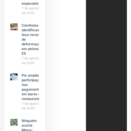
especialistas
7 de agosto
de 2026
Cientistas
identificam
taxa recorde
de
deformações
em peixes do
ES
7 de agosto
de 2026
Pix amplia
participação
nos
pagamentos
em bares e
restaurantes
7 de agosto
de 2026
Ninguém
acerta
Mega-