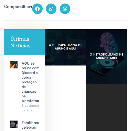
Compartilhar:
Últimas
Notícias
AGU se
reúne com
Discord e
cobra
proteção
de
crianças
na
plataforma
8 de agosto
de 2026
Familiares
celebram