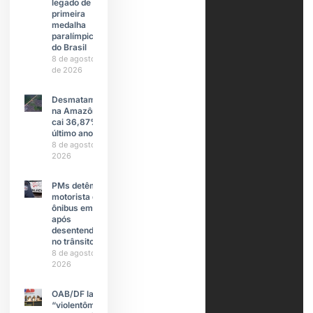
legado de
primeira
medalha
paralímpica
do Brasil
8 de agosto
de 2026
Desmatamento
na Amazônia
cai 36,87% no
último ano
8 de agosto de
2026
PMs detêm
motorista de
ônibus em SP
após
desentendimento
no trânsito
8 de agosto de
2026
OAB/DF lança
“violentômetro”