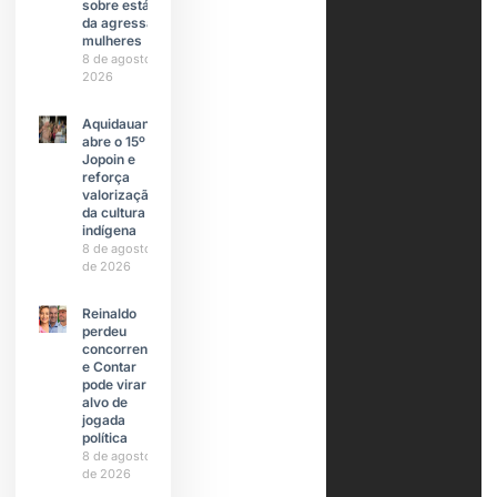
sobre estágios
da agressão a
mulheres
8 de agosto de
2026
Aquidauana
abre o 15º
Jopoin e
reforça
valorização
da cultura
indígena
8 de agosto
de 2026
Reinaldo
perdeu
concorrente
e Contar
pode virar
alvo de
jogada
política
8 de agosto
de 2026