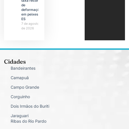
taxa recorde
de
deformações
em peixes do
ES
7 de agosto
de 2026
Cidades
Bandeirantes
Camapuã
Campo Grande
Corguinho
Dois Irmãos do Buriti
Jaraguari
Ribas do Rio Pardo