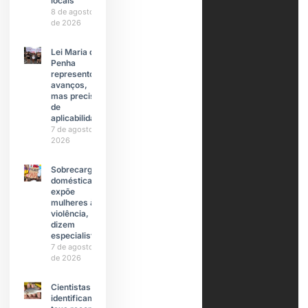
locais
8 de agosto
de 2026
Lei Maria da
Penha
representou
avanços,
mas precisa
de
aplicabilidade
7 de agosto de
2026
Sobrecarga
doméstica
expõe
mulheres à
violência,
dizem
especialistas
7 de agosto
de 2026
Cientistas
identificam