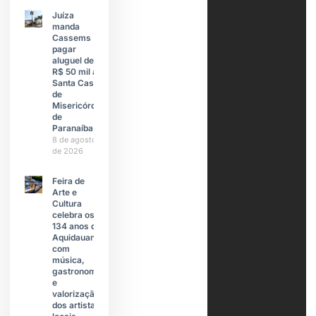
Juíza
manda
Cassems
pagar
aluguel de
R$ 50 mil à
Santa Casa
de
Misericórdia
de
Paranaíba
8 de agosto
de 2026
Feira de
Arte e
Cultura
celebra os
134 anos de
Aquidauana
com
música,
gastronomia
e
valorização
dos artistas