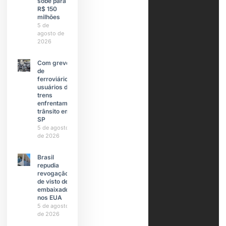
sobe para
R$ 150
milhões
5 de
agosto de
2026
Com greve
de
ferroviários,
usuários de
trens
enfrentam
trânsito em
SP
5 de agosto
de 2026
Brasil
repudia
revogação
de visto de
embaixadora
nos EUA
5 de agosto
de 2026