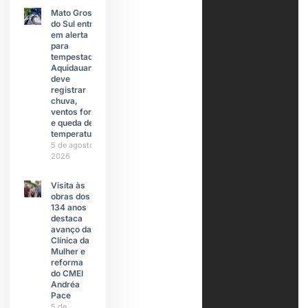
Mato Grosso
do Sul entra
em alerta
para
tempestades;
Aquidauana
deve
registrar
chuva,
ventos fortes
e queda de
temperatura
5 de agosto de
2026
Visita às
obras dos
134 anos
destaca
avanço da
Clínica da
Mulher e
reforma
do CMEI
Andréa
Pace
5 de