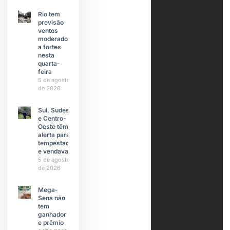
Rio tem
previsão
ventos
moderados
a fortes
nesta
quarta-
feira
5 de agosto
de 2026
Sul, Sudeste
e Centro-
Oeste têm
alerta para
tempestades
e vendavais
5 de agosto
de 2026
Mega-
Sena não
tem
ganhador
e prêmio