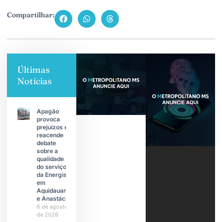
Compartilhar:
Últimas
Notícias
Apagão
provoca
prejuízos e
reacende
debate
sobre a
qualidade
do serviço
da Energisa
em
Aquidauana
e Anastácio
6 de agosto
de 2026