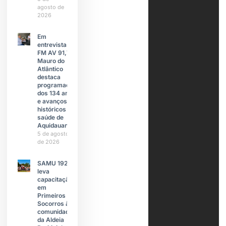
agosto de
2026
Em
entrevista à
FM AV 91,7,
Mauro do
Atlântico
destaca
programação
dos 134 anos
e avanços
históricos na
saúde de
Aquidauana
5 de agosto
de 2026
SAMU 192
leva
capacitação
em
Primeiros
Socorros à
comunidade
da Aldeia