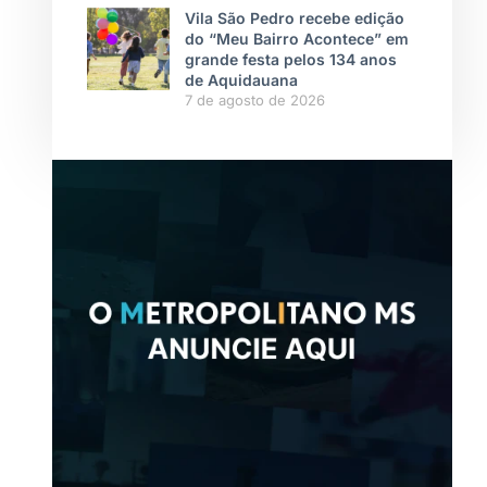
Vila São Pedro recebe edição
do “Meu Bairro Acontece” em
grande festa pelos 134 anos
de Aquidauana
7 de agosto de 2026