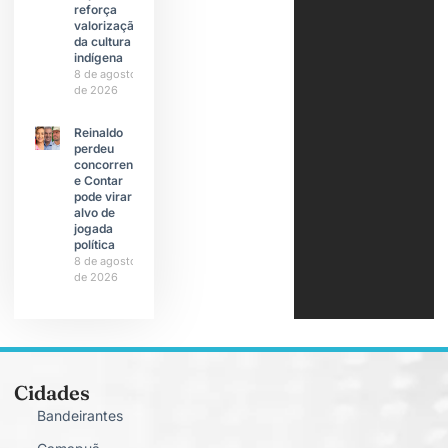
reforça
valorização
da cultura
indígena
8 de agosto
de 2026
Reinaldo
perdeu
concorrente
e Contar
pode virar
alvo de
jogada
política
8 de agosto
de 2026
Cidades
Bandeirantes