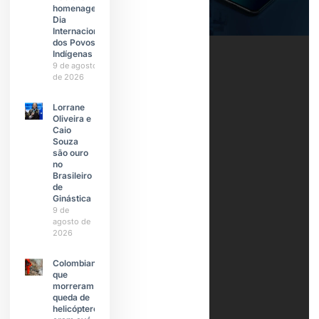
homenageia
Dia
Internacional
dos Povos
Indígenas
9 de agosto
de 2026
Lorrane
Oliveira e
Caio
Souza
são ouro
no
Brasileiro
de
Ginástica
9 de
agosto de
2026
Colombianas
que
morreram na
queda de
helicóptero