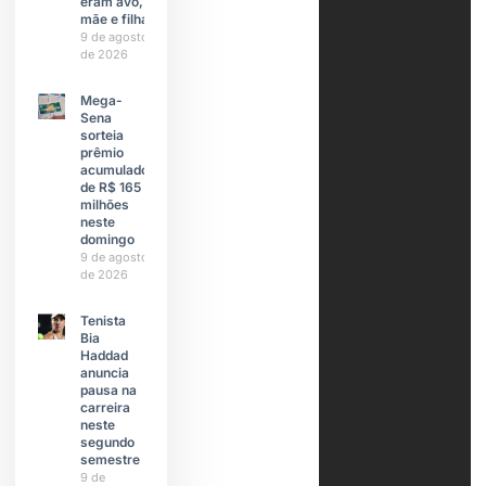
eram avó,
mãe e filha
9 de agosto
de 2026
Mega-
Sena
sorteia
prêmio
acumulado
de R$ 165
milhões
neste
domingo
9 de agosto
de 2026
Tenista
Bia
Haddad
anuncia
pausa na
carreira
neste
segundo
semestre
9 de