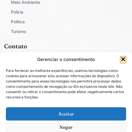
Meio Ambiente
Polícia
Política
Turismo
Contato
Anunciar
Gerenciar o consentimento
Fale Conosco
Para fornecer as melhores experiências, usamos tecnologias como
Política de Privacidade
cookies para armazenar e/ou acessar informações do dispositivo. O
consentimento para essas tecnologias nos permitirá processar dados
como comportamento de navegação ou IDs exclusivos neste site. Não
consentir ou retirar o consentimento pode afetar negativamente certos
recursos e funções.
Conectado com você.
Aceitar
Negar
Todos os direitos estão reservados. O conteúdo publicado em blogs, colunas