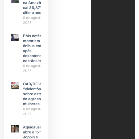
na Amazônia
cai 36,87% no
último ano
8 de agosto de
2026
PMs detêm
motorista de
ônibus em SP
após
desentendimento
no trânsito
8 de agosto de
2026
OAB/DF lança
“violentômetro”
sobre estágios
da agressão a
mulheres
8 de agosto de
2026
Aquidauana
abre o 15º
Jopoin e