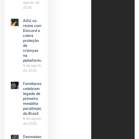
agosto de
2026
AGU se
reúne com
Discord e
cobra
proteção
de
crianças
na
plataforma
8 de agosto
de 2026
Familiares
celebram
legado de
primeira
medalha
paralímpica
do Brasil
8 de agosto
de 2026
Desmatamento