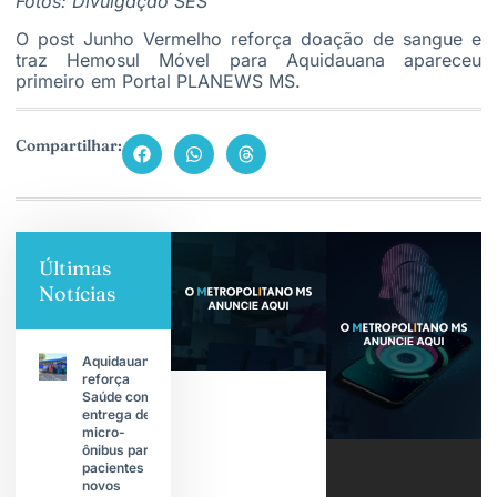
Fotos: Divulgação SES
O post
Junho Vermelho reforça doação de sangue e
traz Hemosul Móvel para Aquidauana
apareceu
primeiro em
Portal PLANEWS MS
.
Compartilhar:
Últimas
Notícias
Aquidauana
reforça
Saúde com
entrega de
micro-
ônibus para
pacientes e
novos