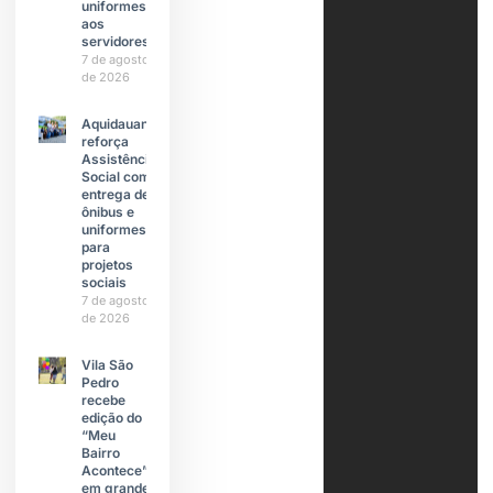
uniformes
aos
servidores
7 de agosto
de 2026
Aquidauana
reforça
Assistência
Social com
entrega de
ônibus e
uniformes
para
projetos
sociais
7 de agosto
de 2026
Vila São
Pedro
recebe
edição do
“Meu
Bairro
Acontece”
em grande