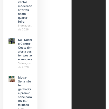
ventos
moderados
a fortes
nesta
quarta-
feira
5 de agosto
de 2026
Sul, Sudeste
e Centro-
Oeste têm
alerta para
tempestades
e vendavais
5 de agosto
de 2026
Mega-
Sena não
tem
ganhador
e prêmio
sobe para
R$ 150
milhões
5 de