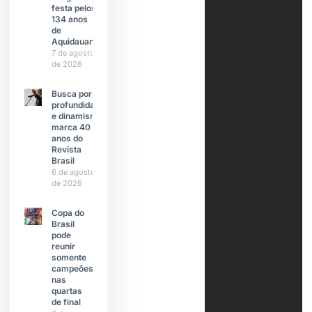
festa pelos
134 anos
de
Aquidauana
7 de agosto
de 2026
Busca por
profundidade
e dinamismo
marca 40
anos do
Revista
Brasil
6 de agosto
de 2026
Copa do
Brasil
pode
reunir
somente
campeões
nas
quartas
de final