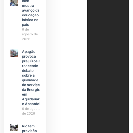
Ideb
mostra
avanço da
educação
básica no
país
6 de
agosto de
2026
Apagão
provoca
prejuízos e
reacende
debate
sobre a
qualidade
do serviço
da Energisa
em
Aquidauana
e Anastácio
6 de agosto
de 2026
Rio tem
previsão