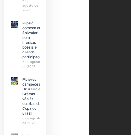
6 de
agosto de
2026
Flipelô
começa em
Salvador
com
música,
poesia e
grande
participação
6 de agosto
de 2026
Maiores
campeões,
Cruzeiro e
Grêmio
vão às
quartas da
Copa do
Brasil
6 de agosto
de 2026