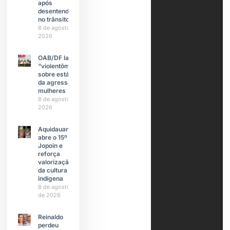
após
desentendimento
no trânsito
8 de agosto de
2026
OAB/DF lança
“violentômetro”
sobre estágios
da agressão a
mulheres
8 de agosto de
2026
Aquidauana
abre o 15º
Jopoin e
reforça
valorização
da cultura
indígena
8 de agosto
de 2026
Reinaldo
perdeu