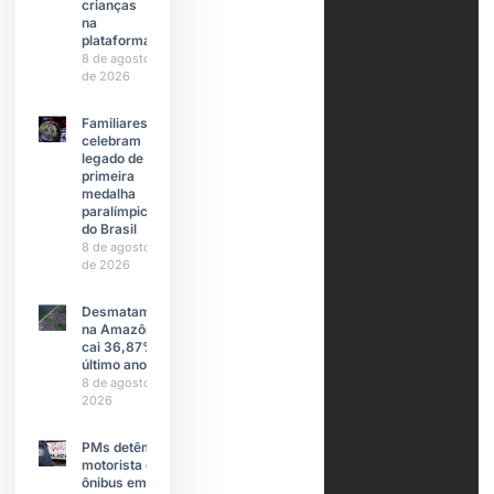
crianças
na
plataforma
8 de agosto
de 2026
Familiares
celebram
legado de
primeira
medalha
paralímpica
do Brasil
8 de agosto
de 2026
Desmatamento
na Amazônia
cai 36,87% no
último ano
8 de agosto de
2026
PMs detêm
motorista de
ônibus em SP