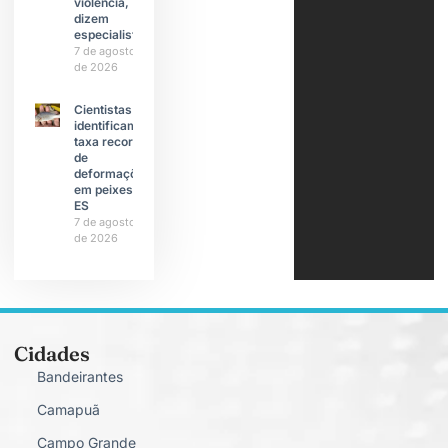
violência,
dizem
especialistas
7 de agosto
de 2026
Cientistas
identificam
taxa recorde
de
deformações
em peixes do
ES
7 de agosto
de 2026
Cidades
Bandeirantes
Camapuã
Campo Grande