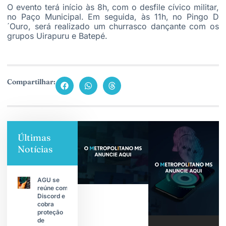
O evento terá início às 8h, com o desfile cívico militar,
no Paço Municipal. Em seguida, às 11h, no Pingo D
´Ouro, será realizado um churrasco dançante com os
grupos Uirapuru e Batepé.
Compartilhar:
Últimas
Notícias
AGU se
reúne com
Discord e
cobra
proteção
de