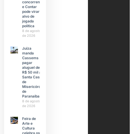
concorrente
e Contar
pode virar
alvo de
jogada
política
8 de agosto
de 2026
Juíza
manda
Cassems
pagar
aluguel de
R$ 50 mil à
Santa Casa
de
Misericórdia
de
Paranaíba
8 de agosto
de 2026
Feira de
Arte e
Cultura
celebra os