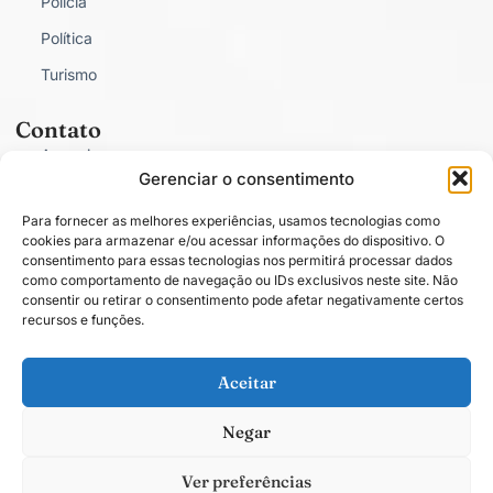
Polícia
Política
Turismo
Contato
Anunciar
Gerenciar o consentimento
Fale Conosco
Para fornecer as melhores experiências, usamos tecnologias como
Política de Privacidade
cookies para armazenar e/ou acessar informações do dispositivo. O
consentimento para essas tecnologias nos permitirá processar dados
como comportamento de navegação ou IDs exclusivos neste site. Não
consentir ou retirar o consentimento pode afetar negativamente certos
recursos e funções.
Conectado com você.
Aceitar
Negar
Todos os direitos estão reservados. O conteúdo publicado em blogs, colunas
ou artigos é de total responsabilidade de seus respectivos autores. © 2025
Ver preferências