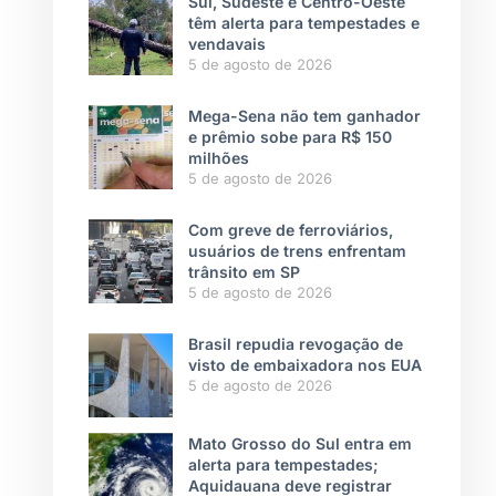
Sul, Sudeste e Centro-Oeste
têm alerta para tempestades e
vendavais
5 de agosto de 2026
Mega-Sena não tem ganhador
e prêmio sobe para R$ 150
milhões
5 de agosto de 2026
Com greve de ferroviários,
usuários de trens enfrentam
trânsito em SP
5 de agosto de 2026
Brasil repudia revogação de
visto de embaixadora nos EUA
5 de agosto de 2026
Mato Grosso do Sul entra em
alerta para tempestades;
Aquidauana deve registrar