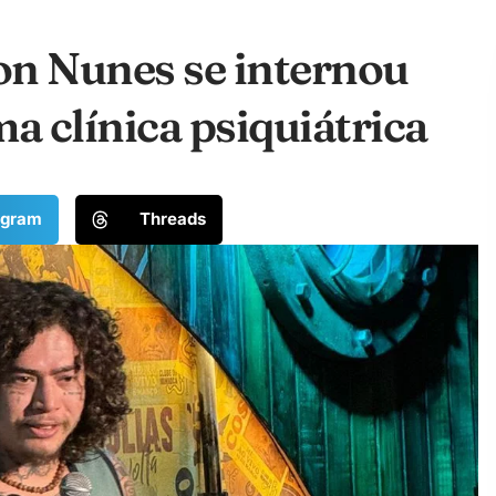
n Nunes se internou
 clínica psiquiátrica
egram
Threads