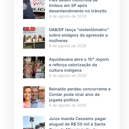
ônibus em SP após
desentendimento no trânsito
8 de agosto de 2026
OAB/DF lança “violentômetro”
sobre estágios da agressão a
mulheres
8 de agosto de 2026
Aquidauana abre o 15º Jopoin
e reforça valorização da
cultura indígena
8 de agosto de 2026
Reinaldo perdeu concorrente e
Contar pode virar alvo de
jogada política
8 de agosto de 2026
Juíza manda Cassems pagar
aluguel de R$ 50 mil à Santa