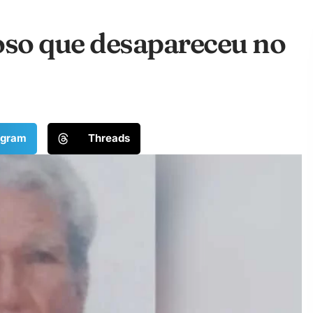
oso que desapareceu no
egram
Threads