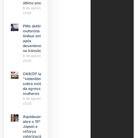
último ano
8 de agosto de
2026
PMs detêm
motorista de
ônibus em SP
após
desentendimento
no trânsito
8 de agosto de
2026
OAB/DF lança
“violentômetro”
sobre estágios
da agressão a
mulheres
8 de agosto de
2026
Aquidauana
abre o 15º
Jopoin e
reforça
valorização