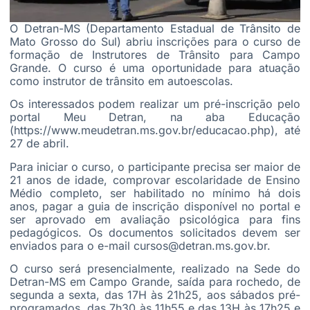
O Detran-MS (Departamento Estadual de Trânsito de
Mato Grosso do Sul) abriu inscrições para o curso de
formação de Instrutores de Trânsito para Campo
Grande. O curso é uma oportunidade para atuação
como instrutor de trânsito em autoescolas.
Os interessados podem realizar um pré-inscrição pelo
portal Meu Detran, na aba Educação
(
https://www.meudetran.ms.gov.br/educacao.php
), até
27 de abril.
Para iniciar o curso, o participante precisa ser maior de
21 anos de idade, comprovar escolaridade de Ensino
Médio completo, ser habilitado no mínimo há dois
anos, pagar a guia de inscrição disponível no portal e
ser aprovado em avaliação psicológica para fins
pedagógicos. Os documentos solicitados devem ser
enviados para o e-mail
cursos@detran.ms.gov.br
.
O curso será presencialmente, realizado na Sede do
Detran-MS em Campo Grande, saída para rochedo, de
segunda a sexta, das 17H às 21h25, aos sábados pré-
programados, das 7h30 às 11h55 e das 13H às 17h25 e