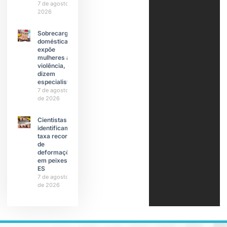
7 de agosto de
2026
Sobrecarga
doméstica
expõe
mulheres à
violência,
dizem
especialistas
7 de agosto
de 2026
Cientistas
identificam
taxa recorde
de
deformações
em peixes do
ES
7 de agosto
de 2026