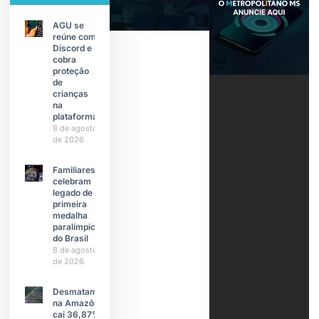
AGU se
reúne com
Discord e
cobra
proteção
de
crianças
na
plataforma
8 de agosto
de 2026
Familiares
celebram
legado de
primeira
medalha
paralímpica
do Brasil
8 de agosto
de 2026
Desmatamento
na Amazônia
cai 36,87% no