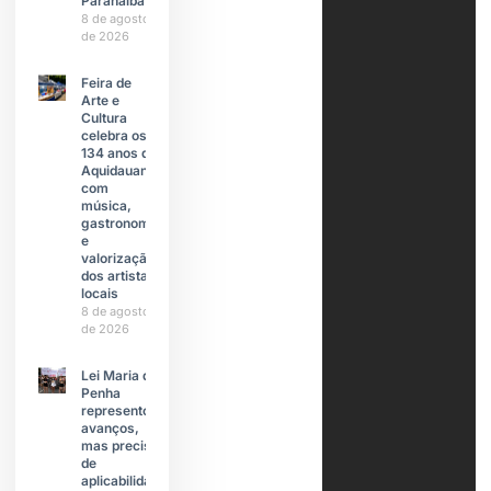
Paranaíba
8 de agosto
de 2026
Feira de
Arte e
Cultura
celebra os
134 anos de
Aquidauana
com
música,
gastronomia
e
valorização
dos artistas
locais
8 de agosto
de 2026
Lei Maria da
Penha
representou
avanços,
mas precisa
de
aplicabilidade