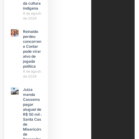
da cultura
indígena
8 de agosto
de 2026
Reinaldo
perdeu
concorrente
e Contar
pode virar
alvo de
jogada
política
8 de agosto
de 2026
Juíza
manda
Cassems
pagar
aluguel de
R$ 50 mil à
Santa Casa
de
Misericórdia
de