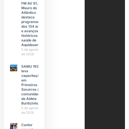
FM AV 91,7,
Mauro do
Atlântico
destaca
programação
dos 134 anos
e avanços
históricos na
saúde de
Aquidauana
5 de agosto
de 2026
SAMU 192
leva
capacitação
em
Primeiros
Socorros à
comunidade
da Aldeia
Buritizinho
5 de agosto
de 2026
Cantor