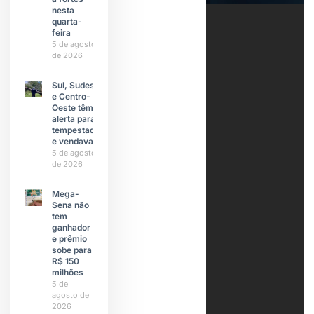
nesta
quarta-
feira
5 de agosto
de 2026
Sul, Sudeste
e Centro-
Oeste têm
alerta para
tempestades
e vendavais
5 de agosto
de 2026
Mega-
Sena não
tem
ganhador
e prêmio
sobe para
R$ 150
milhões
5 de
agosto de
2026