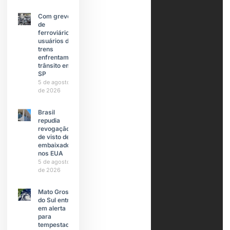
Com greve
de
ferroviários,
usuários de
trens
enfrentam
trânsito em
SP
5 de agosto
de 2026
Brasil
repudia
revogação
de visto de
embaixadora
nos EUA
5 de agosto
de 2026
Mato Grosso
do Sul entra
em alerta
para
tempestades;