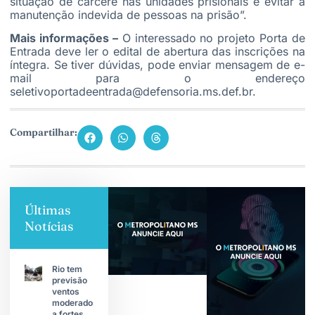
situação de cárcere nas unidades prisionais e evitar a
manutenção indevida de pessoas na prisão”.
Mais informações –
O interessado no projeto Porta de
Entrada deve ler o edital de abertura das inscrições na
íntegra. Se tiver dúvidas, pode enviar mensagem de e-
mail para o endereço
seletivoportadeentrada@defensoria.ms.def.br.
Compartilhar:
Últimas
Notícias
Rio tem
previsão
ventos
moderados
a fortes