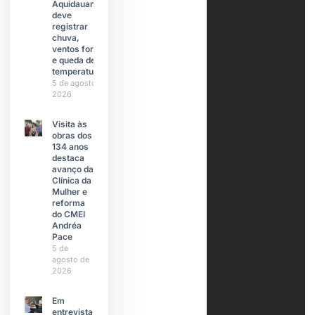
Aquidauana
deve
registrar
chuva,
ventos fortes
e queda de
temperatura
5 de agosto de
2026
Visita às
obras dos
134 anos
destaca
avanço da
Clínica da
Mulher e
reforma
do CMEI
Andréa
Pace
5 de
agosto de
2026
Em
entrevista à