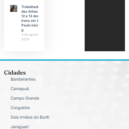
Trabalhadores
das linhas 11,
12 e 13 dos
trens em São
Paulo iniciam
g
4 de agosto de
2026
Cidades
Bandeirantes
Camapuã
Campo Grande
Corguinho
Dois Irmãos do Buriti
Jaraguari