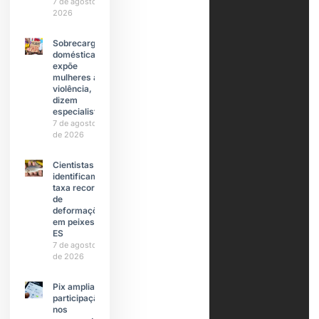
7 de agosto de
2026
Sobrecarga
doméstica
expõe
mulheres à
violência,
dizem
especialistas
7 de agosto
de 2026
Cientistas
identificam
taxa recorde
de
deformações
em peixes do
ES
7 de agosto
de 2026
Pix amplia
participação
nos