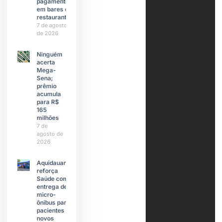
pagamentos
em bares e
restaurantes
7 de agosto
de 2026
Ninguém
acerta
Mega-
Sena;
prêmio
acumula
para R$
165
milhões
7 de
agosto de
2026
Aquidauana
reforça
Saúde com
entrega de
micro-
ônibus para
pacientes e
novos