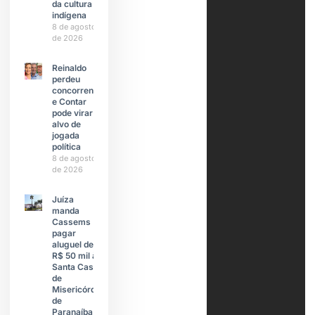
da cultura
indígena
8 de agosto
de 2026
Reinaldo
perdeu
concorrente
e Contar
pode virar
alvo de
jogada
política
8 de agosto
de 2026
Juíza
manda
Cassems
pagar
aluguel de
R$ 50 mil à
Santa Casa
de
Misericórdia
de
Paranaíba