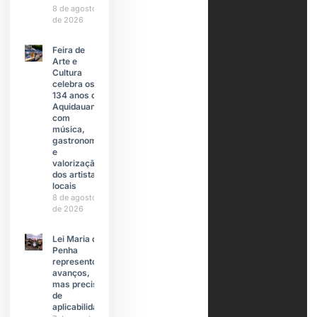
8 de agosto
de 2026
Feira de
Arte e
Cultura
celebra os
134 anos de
Aquidauana
com
música,
gastronomia
e
valorização
dos artistas
locais
8 de agosto
de 2026
Lei Maria da
Penha
representou
avanços,
mas precisa
de
aplicabilidade