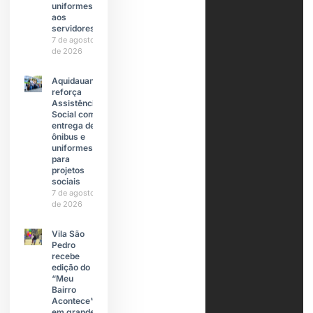
uniformes
aos
servidores
7 de agosto
de 2026
Aquidauana
reforça
Assistência
Social com
entrega de
ônibus e
uniformes
para
projetos
sociais
7 de agosto
de 2026
Vila São
Pedro
recebe
edição do
“Meu
Bairro
Acontece”
em grande