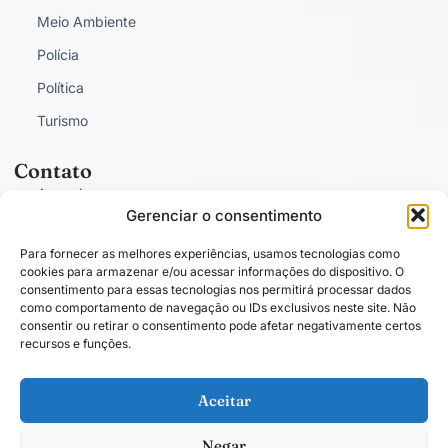
Meio Ambiente
Polícia
Política
Turismo
Contato
Anunciar
Gerenciar o consentimento
Fale Conosco
Para fornecer as melhores experiências, usamos tecnologias como
Política de Privacidade
cookies para armazenar e/ou acessar informações do dispositivo. O
consentimento para essas tecnologias nos permitirá processar dados
como comportamento de navegação ou IDs exclusivos neste site. Não
consentir ou retirar o consentimento pode afetar negativamente certos
recursos e funções.
Conectado com você.
Aceitar
Negar
Todos os direitos estão reservados. O conteúdo publicado em blogs, colunas