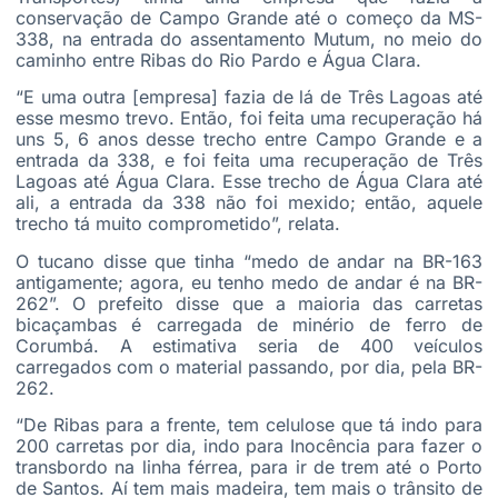
conservação de Campo Grande até o começo da MS-
338, na entrada do assentamento Mutum, no meio do
caminho entre Ribas do Rio Pardo e Água Clara.
“E uma outra [empresa] fazia de lá de Três Lagoas até
esse mesmo trevo. Então, foi feita uma recuperação há
uns 5, 6 anos desse trecho entre Campo Grande e a
entrada da 338, e foi feita uma recuperação de Três
Lagoas até Água Clara. Esse trecho de Água Clara até
ali, a entrada da 338 não foi mexido; então, aquele
trecho tá muito comprometido”, relata.
O tucano disse que tinha “medo de andar na BR-163
antigamente; agora, eu tenho medo de andar é na BR-
262”. O prefeito disse que a maioria das carretas
bicaçambas é carregada de minério de ferro de
Corumbá. A estimativa seria de 400 veículos
carregados com o material passando, por dia, pela BR-
262.
“De Ribas para a frente, tem celulose que tá indo para
200 carretas por dia, indo para Inocência para fazer o
transbordo na linha férrea, para ir de trem até o Porto
de Santos. Aí tem mais madeira, tem mais o trânsito de