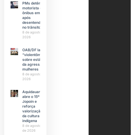
PMs detêm
motorista de
ônibus em SP
após
desentendimento
no trânsito
8 de agosto de
2026
OAB/DF lança
“violentômetro”
sobre estágios
da agressão a
mulheres
8 de agosto de
2026
Aquidauana
abre o 15º
Jopoin e
reforça
valorização
da cultura
indígena
8 de agosto
de 2026