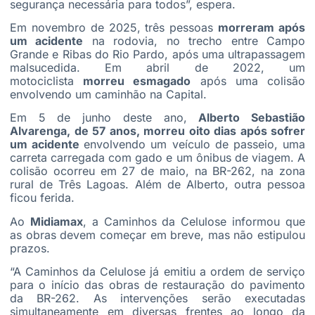
segurança necessária para todos”, espera.
Em novembro de 2025, três pessoas
morreram após
um acidente
na rodovia, no trecho entre Campo
Grande e Ribas do Rio Pardo, após uma ultrapassagem
malsucedida. Em abril de 2022, um
motociclista
morreu esmagado
após uma colisão
envolvendo um caminhão na Capital.
Em 5 de junho deste ano,
Alberto Sebastião
Alvarenga, de 57 anos, morreu oito dias após sofrer
um acidente
envolvendo um veículo de passeio, uma
carreta carregada com gado e um ônibus de viagem. A
colisão ocorreu em 27 de maio, na BR-262, na zona
rural de Três Lagoas. Além de Alberto, outra pessoa
ficou ferida.
Ao
Midiamax
, a Caminhos da Celulose informou que
as obras devem começar em breve, mas não estipulou
prazos.
“A Caminhos da Celulose já emitiu a ordem de serviço
para o início das obras de restauração do pavimento
da BR-262. As intervenções serão executadas
simultaneamente em diversas frentes ao longo da