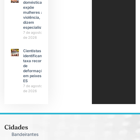
doméstica
expõe
mulheres à
violência,
dizem
especialistas
7 de agosto
de 2026
Cientistas
identificam
taxa recorde
de
deformações
em peixes do
ES
7 de agosto
de 2026
Cidades
Bandeirantes