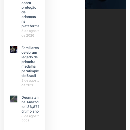
cobra
proteção
de
crianças
na
plataforma
8 de agosto
de 2026
Familiares
celebram
legado de
primeira
medalha
paralímpica
do Brasil
8 de agosto
de 2026
Desmatamento
na Amazônia
cai 36,87% no
último ano
8 de agosto de
2026