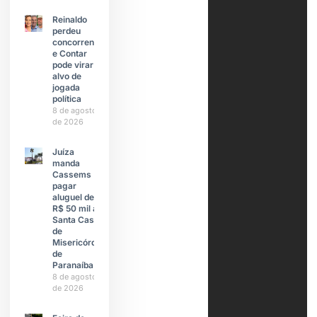
Reinaldo
perdeu
concorrente
e Contar
pode virar
alvo de
jogada
política
8 de agosto
de 2026
Juíza
manda
Cassems
pagar
aluguel de
R$ 50 mil à
Santa Casa
de
Misericórdia
de
Paranaíba
8 de agosto
de 2026