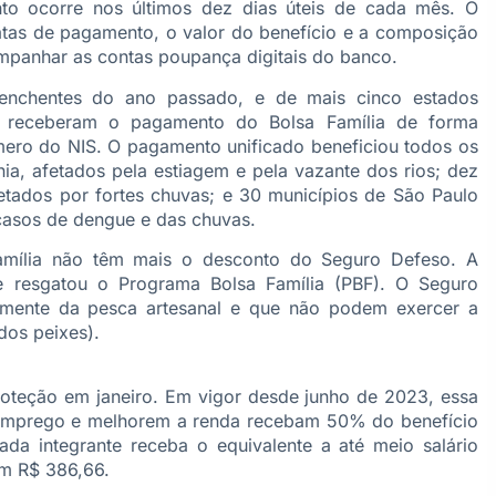
to ocorre nos últimos dez dias úteis de cada mês. O
atas de pagamento, o valor do benefício e a composição
mpanhar as contas poupança digitais do banco.
enchentes do ano passado, e de mais cinco estados
) receberam o pagamento do Bolsa Família de forma
mero do NIS. O pagamento unificado beneficiou todos os
, afetados pela estiagem e pela vazante dos rios; dez
fetados por fortes chuvas; e 30 municípios de São Paulo
asos de dengue e das chuvas.
amília não têm mais o desconto do Seguro Defeso. A
e resgatou o Programa Bolsa Família (PBF). O Seguro
mente da pesca artesanal e que não podem exercer a
dos peixes).
roteção em janeiro. Em vigor desde junho de 2023, essa
 emprego e melhorem a renda recebam 50% do benefício
ada integrante receba o equivalente a até meio salário
em R$ 386,66.