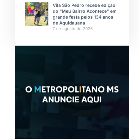
Vila São Pedro recebe edição
do “Meu Bairro Acontece” em
grande festa pelos 134 anos
de Aquidauana
7 de agosto de 2026