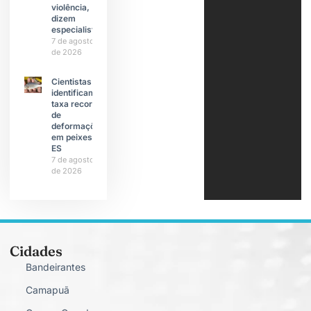
violência,
dizem
especialistas
7 de agosto
de 2026
Cientistas
identificam
taxa recorde
de
deformações
em peixes do
ES
7 de agosto
de 2026
Cidades
Bandeirantes
Camapuã