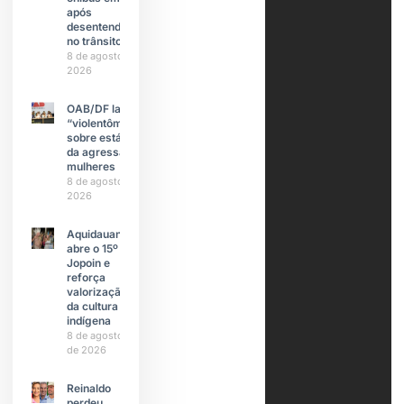
após
desentendimento
no trânsito
8 de agosto de
2026
OAB/DF lança
“violentômetro”
sobre estágios
da agressão a
mulheres
8 de agosto de
2026
Aquidauana
abre o 15º
Jopoin e
reforça
valorização
da cultura
indígena
8 de agosto
de 2026
Reinaldo
perdeu