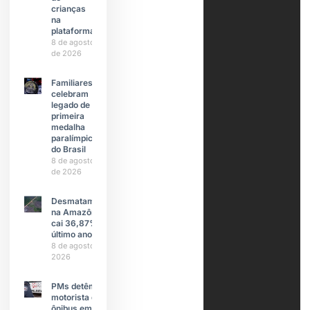
crianças
na
plataforma
8 de agosto
de 2026
Familiares
celebram
legado de
primeira
medalha
paralímpica
do Brasil
8 de agosto
de 2026
Desmatamento
na Amazônia
cai 36,87% no
último ano
8 de agosto de
2026
PMs detêm
motorista de
ônibus em SP