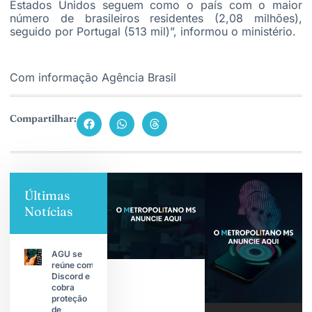
Estados Unidos seguem como o país com o maior
número de brasileiros residentes (2,08 milhões),
seguido por Portugal (513 mil)”, informou o ministério.
Com informação Agência Brasil
Compartilhar:
Últimas
Notícias
AGU se
reúne com
Discord e
cobra
proteção
de