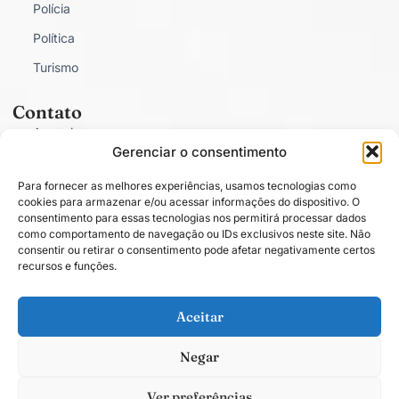
Polícia
Política
Turismo
Contato
Anunciar
Gerenciar o consentimento
Fale Conosco
Para fornecer as melhores experiências, usamos tecnologias como
Política de Privacidade
cookies para armazenar e/ou acessar informações do dispositivo. O
consentimento para essas tecnologias nos permitirá processar dados
como comportamento de navegação ou IDs exclusivos neste site. Não
consentir ou retirar o consentimento pode afetar negativamente certos
recursos e funções.
Conectado com você.
Aceitar
Negar
Todos os direitos estão reservados. O conteúdo publicado em blogs, colunas
ou artigos é de total responsabilidade de seus respectivos autores. © 2025
Ver preferências