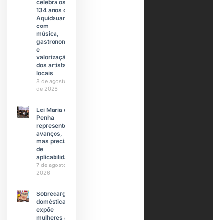
celebra os
134 anos de
Aquidauana
com
música,
gastronomia
e
valorização
dos artistas
locais
8 de agosto
de 2026
Lei Maria da
Penha
representou
avanços,
mas precisa
de
aplicabilidade
7 de agosto de
2026
Sobrecarga
doméstica
expõe
mulheres à