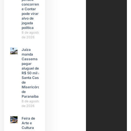
concorrente
e Contar
pode virar
alvo de
jogada
política
8 de agosto
de 2026
Juíza
manda
Cassems
pagar
aluguel de
R$ 50 mil à
Santa Casa
de
Misericórdia
de
Paranaíba
8 de agosto
de 2026
Feira de
Arte e
Cultura