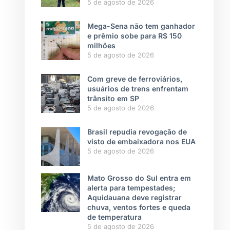
5 de agosto de 2026
Mega-Sena não tem ganhador
e prêmio sobe para R$ 150
milhões
5 de agosto de 2026
Com greve de ferroviários,
usuários de trens enfrentam
trânsito em SP
5 de agosto de 2026
Brasil repudia revogação de
visto de embaixadora nos EUA
5 de agosto de 2026
Mato Grosso do Sul entra em
alerta para tempestades;
Aquidauana deve registrar
chuva, ventos fortes e queda
de temperatura
5 de agosto de 2026