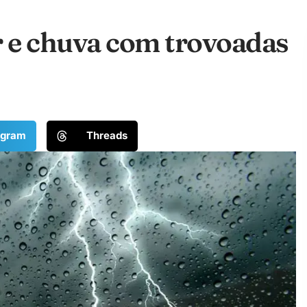
r e chuva com trovoadas
egram
Threads