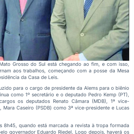
 Mato Grosso do Sul está chegando ao fim, e com isso,
etornam aos trabalhos, começando com a posse da Mesa
esidência da Casa de Leis.
zido para o cargo de presidente da Alems para o biênio
nua como 1º secretário e o deputado Pedro Kemp (PT),
cargos os deputados Renato Câmara (MDB), 1ª vice-
ia, Mara Caseiro (PSDB) como 3ª vice-presidente e Lucas
às 8h45, quando está marcada a revista à tropa formada
a pelo governador Eduardo Riedel. Logo depois, haverá os