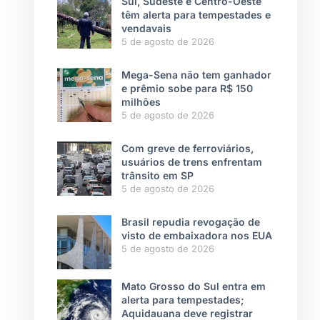
Sul, Sudeste e Centro-Oeste
têm alerta para tempestades e
vendavais
5 de agosto de 2026
Mega-Sena não tem ganhador
e prêmio sobe para R$ 150
milhões
5 de agosto de 2026
Com greve de ferroviários,
usuários de trens enfrentam
trânsito em SP
5 de agosto de 2026
Brasil repudia revogação de
visto de embaixadora nos EUA
5 de agosto de 2026
Mato Grosso do Sul entra em
alerta para tempestades;
Aquidauana deve registrar