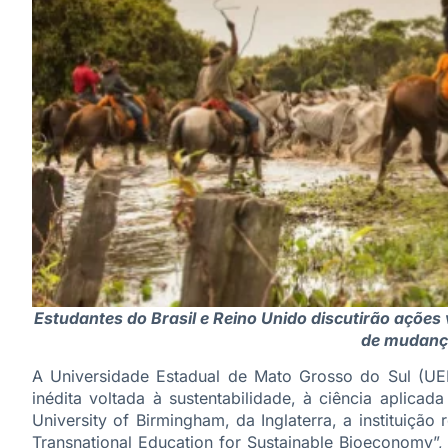
Estudantes do Brasil e Reino Unido discutirão ações
de mudança
A Universidade Estadual de Mato Grosso do Sul (UEM
inédita voltada à sustentabilidade, à ciência aplic
University of Birmingham, da Inglaterra, a instituição
Transnational Education for Sustainable Bioeconomy”,