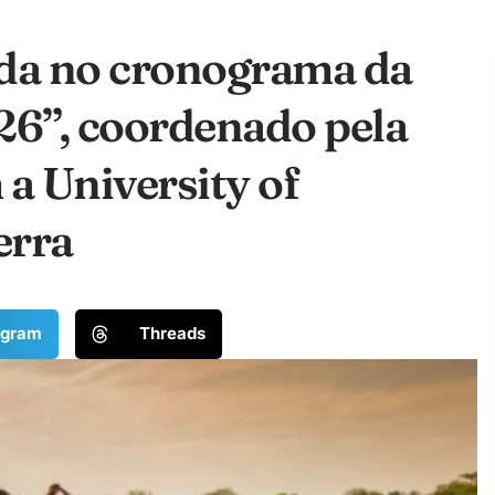
ída no cronograma da
6”, coordenado pela
a University of
erra
egram
Threads