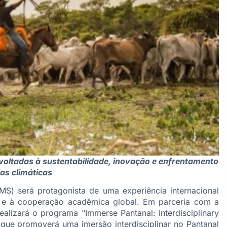
 voltadas à sustentabilidade, inovação e enfrentamento
s climáticas
S) será protagonista de uma experiência internacional
ada e à cooperação acadêmica global. Em parceria com a
 realizará o programa “Immerse Pantanal: Interdisciplinary
 que promoverá uma imersão interdisciplinar no Pantanal