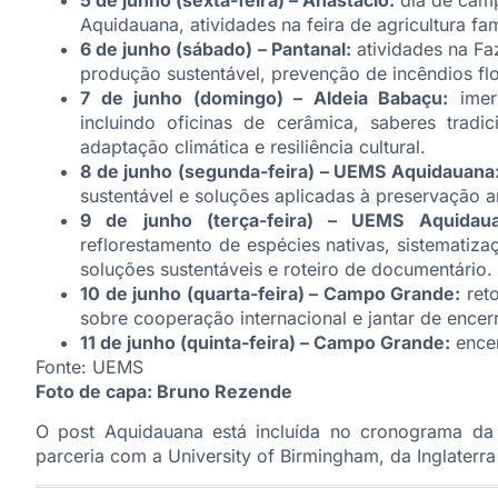
Aquidauana, atividades na feira de agricultura fam
6 de junho (sábado) – Pantanal:
atividades na F
produção sustentável, prevenção de incêndios flor
7 de junho (domingo) – Aldeia Babaçu:
imers
incluindo oficinas de cerâmica, saberes tradic
adaptação climática e resiliência cultural.
8 de junho (segunda-feira) – UEMS Aquidauana
sustentável e soluções aplicadas à preservação a
9 de junho (terça-feira) – UEMS Aquidaua
reflorestamento de espécies nativas, sistematiz
soluções sustentáveis e roteiro de documentário.
10 de junho (quarta-feira) – Campo Grande:
reto
sobre cooperação internacional e jantar de encer
11 de junho (quinta-feira) – Campo Grande:
encer
Fonte: UEMS
Foto de capa: Bruno Rezende
O post
Aquidauana está incluída no cronograma d
parceria com a University of Birmingham, da Inglaterra