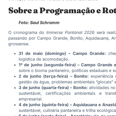
Sobre a Programação e Rot
Foto: Saul Schramm
O cronograma do
Immerse Pantanal 2026
será real
passando por Campo Grande, Bonito, Aquidauana, Ana
grossense.
31 de maio (domingo) – Campo Grande:
cheg
logística de acomodação.
1º de junho (segunda-feira) – Campo Grande e
sobre o bioma pantaneiro, políticas estaduais e 
2 de junho (terça-feira) – Bonito:
experiência 
gestão da água, problemas ambientais “glocais” 
3 de junho (quarta-feira) – Bonito:
atividades no
sustentável, certificações ambientais e tran
empresarial.
4 de junho (quinta-feira) – Aquidauana e Anastá
sustentável, culinária pantaneira e trilha ecológic
5 de junho (sexta-feira) – Anastácio:
dia de camp