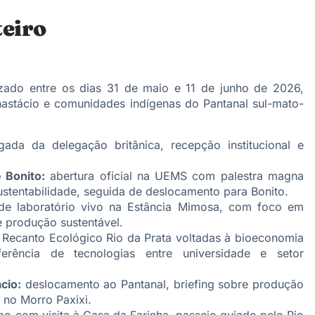
eiro
izado entre os dias 31 de maio e 11 de junho de 2026,
stácio e comunidades indígenas do Pantanal sul-mato-
ada da delegação britânica, recepção institucional e
 Bonito:
abertura oficial na UEMS com palestra magna
sustentabilidade, seguida de deslocamento para Bonito.
de laboratório vivo na Estância Mimosa, com foco em
e produção sustentável.
 Recanto Ecológico Rio da Prata voltadas à bioeconomia
sferência de tecnologias entre universidade e setor
cio:
deslocamento ao Pantanal, briefing sobre produção
a no Morro Paxixi.
o com visita à Casa da Farinha, passeio guiado pelo Rio