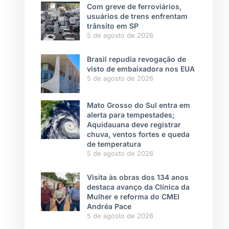
Com greve de ferroviários,
usuários de trens enfrentam
trânsito em SP
5 de agosto de 2026
Brasil repudia revogação de
visto de embaixadora nos EUA
5 de agosto de 2026
Mato Grosso do Sul entra em
alerta para tempestades;
Aquidauana deve registrar
chuva, ventos fortes e queda
de temperatura
5 de agosto de 2026
Visita às obras dos 134 anos
destaca avanço da Clínica da
Mulher e reforma do CMEI
Andréa Pace
5 de agosto de 2026