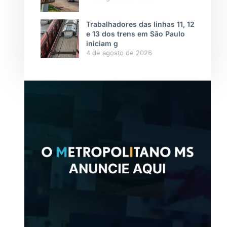
Trabalhadores das linhas 11, 12
e 13 dos trens em São Paulo
iniciam g
4 de agosto de 2026